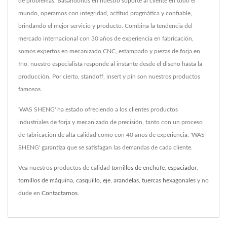
de problemas. Basándonos en nuestro soporte al cliente en todo el
mundo, operamos con integridad, actitud pragmática y confiable,
brindando el mejor servicio y producto. Combina la tendencia del
mercado internacional con 30 años de experiencia en fabricación,
somos expertos en mecanizado CNC, estampado y piezas de forja en
frío, nuestro especialista responde al instante desde el diseño hasta la
producción. Por cierto, standoff, insert y pin son nuestros productos
famosos.
'WAS SHENG' ha estado ofreciendo a los clientes productos
industriales de forja y mecanizado de precisión, tanto con un proceso
de fabricación de alta calidad como con 40 años de experiencia. 'WAS
SHENG' garantiza que se satisfagan las demandas de cada cliente.
Vea nuestros productos de calidad
tornillos de enchufe
,
espaciador
,
tornillos de máquina
,
casquillo
,
eje
,
arandelas
,
tuercas hexagonales
y no
dude en
Contactarnos
.