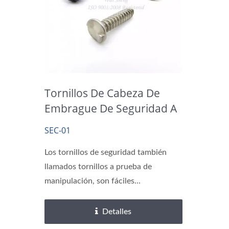
Insertos De Latón
Tornillos De Cabeza De
Embrague De Seguridad A
Prueba De Manipulación
SEC-01
Con Pasador Torx (de Un
Solo Uso)
Los tornillos de seguridad también
llamados tornillos a prueba de
manipulación, son fáciles...
Detalles