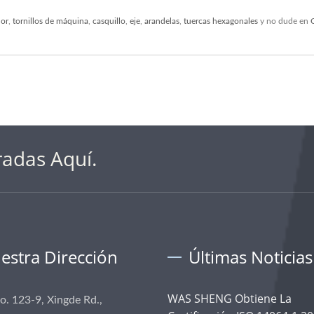
dor
,
tornillos de máquina
,
casquillo
,
eje
,
arandelas
,
tuercas hexagonales
y no dude en
radas Aquí.
estra Dirección
Últimas Noticias
WAS SHENG Obtiene La
No. 123-9, Xingde Rd.,