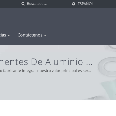
ESPAÑOL
cias
Contáctenos
nentes De Aluminio Y
HENG
abricante integral, nuestro valor principal es ser
amos con integridad, actitud pragmática y confiable,