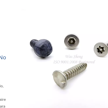
 No
do,
aire
Para