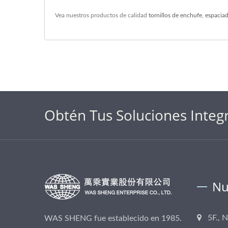
Vea nuestros productos de calidad
tornillos de enchufe
,
espacia
Obtén Tus Soluciones Integ
Nu
5F., 
WAS SHENG fue establecido en 1985.