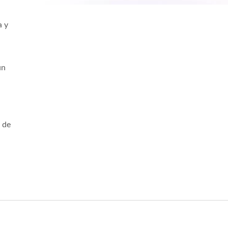
a y
un
s de