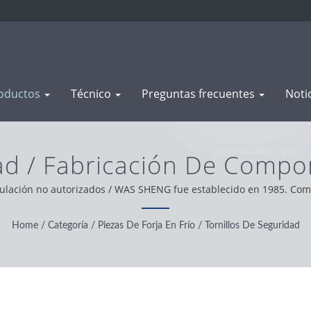
oductos
Técnico
Preguntas frecuentes
Noti
dad / Fabricación De Compo
zas Mecanizadas | WAS S
lación no autorizados / WAS SHENG fue establecido en 1985. Como f
s. Basados en el apoyo de nuestros clientes en todo el mundo, oper
brindando el mejor servicio y producto.
Home
/
Categoría
/
Piezas De Forja En Frío
/
Tornillos De Seguridad