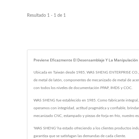
Resultado 1 - 1 de 1
Previene Eficazmente El Desensamblaje Y La Manipulació
Ubicada en Taiwán desde 1985, WAS SHENG ENTERPRISE CO., LTD.
de metal de latón, componentes de mecanizado de metal de acer
con todos los niveles de documentación PPAP, IMDS y COC.
WAS SHENG fue establecido en 1985. Como fabricante integral, n
operamos con integridad, actitud pragmática y confiable, brinda
mecanizado CNC, estampado y piezas de forja en frío, nuestro esp
'WAS SHENG' ha estado ofreciendo a los clientes productos indu
garantiza que se satisfagan las demandas de cada cliente.