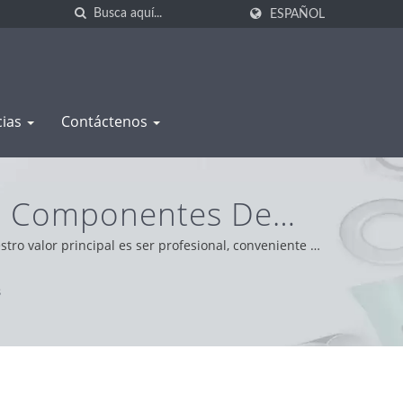
ESPAÑOL
cias
Contáctenos
De Componentes De
WAS SHENG
ro valor principal es ser profesional, conveniente y
d pragmática y confiable, brindando el mejor servicio
s