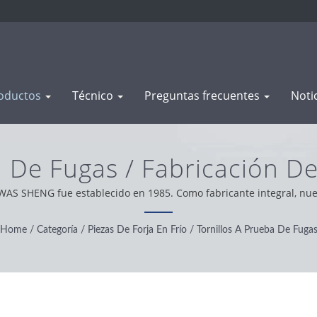
oductos
Técnico
Preguntas frecuentes
Noti
ba De Fugas / Fabricación 
 Y Piezas Mecanizadas | 
 WAS SHENG fue establecido en 1985. Como fabricante integral, nuest
estros clientes en todo el mundo, operamos con integridad, actitu
y producto.
Home
/
Categoría
/
Piezas De Forja En Frío
/
Tornillos A Prueba De Fuga