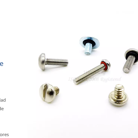
ge
dad
de
tores