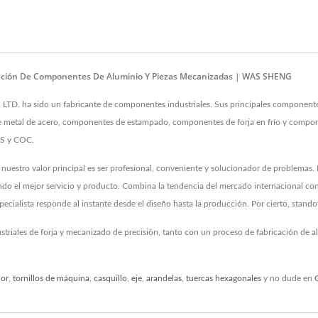
ricación De Componentes De Aluminio Y Piezas Mecanizadas | WAS SHENG
ha sido un fabricante de componentes industriales. Sus principales componentes d
etal de acero, componentes de estampado, componentes de forja en frío y component
DS y COC.
uestro valor principal es ser profesional, conveniente y solucionador de problemas.
ndo el mejor servicio y producto. Combina la tendencia del mercado internacional co
ecialista responde al instante desde el diseño hasta la producción. Por cierto, stando
striales de forja y mecanizado de precisión, tanto con un proceso de fabricación de
dor
,
tornillos de máquina
,
casquillo
,
eje
,
arandelas
,
tuercas hexagonales
y no dude en