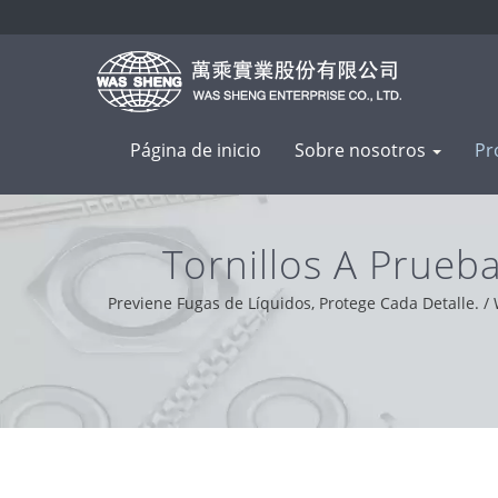
Página de inicio
Sobre nosotros
Pr
Tornillos A Prue
Aluminio
Previene Fugas de Líquidos, Protege Cada Detalle. /
solucionador de problemas. Basados en el apoyo de nu