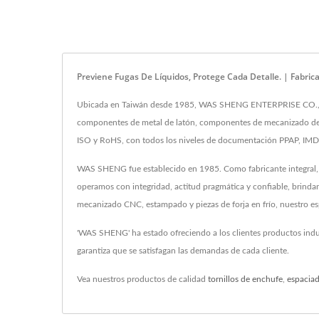
Previene Fugas De Líquidos, Protege Cada Detalle. | Fab
Ubicada en Taiwán desde 1985, WAS SHENG ENTERPRISE CO., LTD. 
componentes de metal de latón, componentes de mecanizado de m
ISO y RoHS, con todos los niveles de documentación PPAP, IM
WAS SHENG fue establecido en 1985. Como fabricante integral, n
operamos con integridad, actitud pragmática y confiable, brinda
mecanizado CNC, estampado y piezas de forja en frío, nuestro esp
'WAS SHENG' ha estado ofreciendo a los clientes productos indu
garantiza que se satisfagan las demandas de cada cliente.
Vea nuestros productos de calidad
tornillos de enchufe
,
espacia