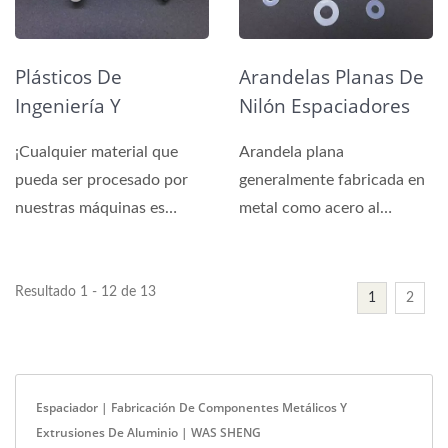
Plásticos De
Arandelas Planas De
Ingeniería Y
Nilón Espaciadores
Espaciadores, Bujes
De Aislamiento,
¡Cualquier material que
Arandela plana
De Nylon
Arandelas De Plástico
pueda ser procesado por
generalmente fabricada en
Anulares
nuestras máquinas es
metal como acero al
bienvenido!
carbono, acero con
recubrimiento...
Resultado 1 - 12 de 13
1
2
Espaciador | Fabricación De Componentes Metálicos Y
Extrusiones De Aluminio | WAS SHENG