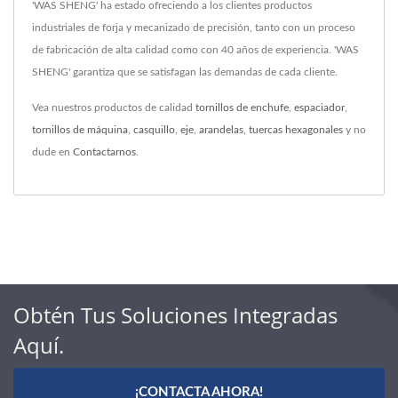
'WAS SHENG' ha estado ofreciendo a los clientes productos
industriales de forja y mecanizado de precisión, tanto con un proceso
de fabricación de alta calidad como con 40 años de experiencia. 'WAS
SHENG' garantiza que se satisfagan las demandas de cada cliente.
Vea nuestros productos de calidad
tornillos de enchufe
,
espaciador
,
tornillos de máquina
,
casquillo
,
eje
,
arandelas
,
tuercas hexagonales
y no
dude en
Contactarnos
.
Obtén Tus Soluciones Integradas
Aquí.
¡CONTACTA AHORA!