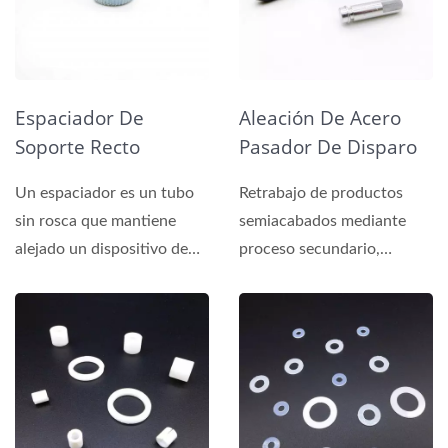
Espaciador De
Aleación De Acero
Soporte Recto
Pasador De Disparo
Estriado Con Collar
Frontal Negro Óxido,
Un espaciador es un tubo
Retrabajo de productos
Niquelado
Espaciador, Eje De
sin rosca que mantiene
semiacabados mediante
Aluminio
alejado un dispositivo de
proceso secundario,
otro.
rectificado de rugosidad
superficial,...