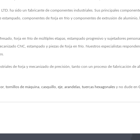
 ha sido un fabricante de componentes industriales. Sus principales componentes
stampado, componentes de forja en frío y componentes de extrusión de aluminio, lo
ado, forja en frío de múltiples etapas, estampado progresivo y sujetadores person
anizado CNC, estampado y piezas de forja en frío. Nuestros especialistas responden al
os.
striales de forja y mecanizado de precisión, tanto con un proceso de fabricación de
dor
,
tornillos de máquina
,
casquillo
,
eje
,
arandelas
,
tuercas hexagonales
y no dude en