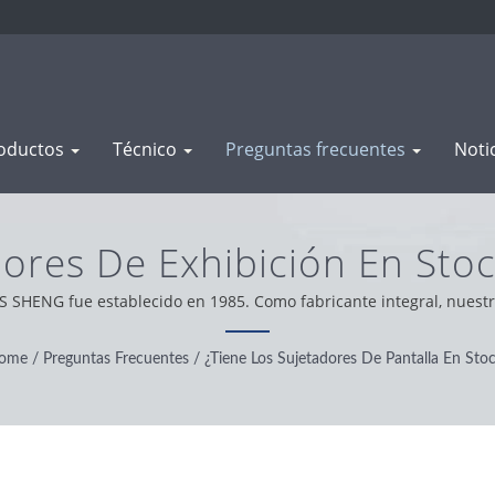
oductos
Técnico
Preguntas frecuentes
Noti
dores De Exhibición En Stoc
icos Y Extrusiones De Al
S SHENG fue establecido en 1985. Como fabricante integral, nuestro
estros clientes en todo el mundo, operamos con integridad, actitu
y producto.
ome
/
Preguntas Frecuentes
/
¿Tiene Los Sujetadores De Pantalla En Sto