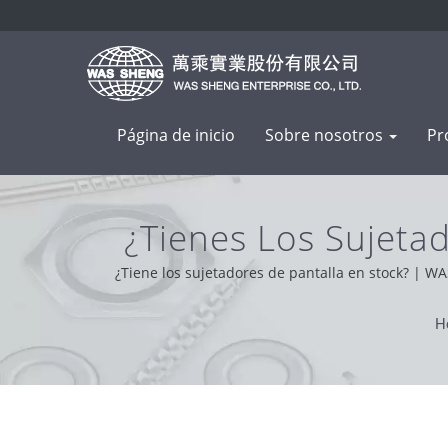
Página de inicio
Sobre nosotros
Pr
¿Tienes Los Sujeta
Componentes Metál
¿Tiene los sujetadores de pantalla en stock? | WA
solucionador de problemas. Basados en el apoyo de nu
H