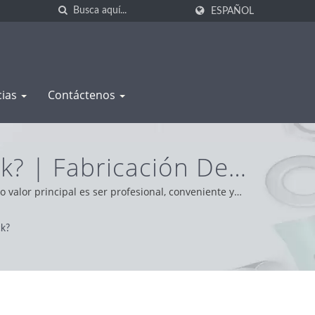
ESPAÑOL
cias
Contáctenos
k? | Fabricación De
uminio | WAS SHENG
 valor principal es ser profesional, conveniente y
d pragmática y confiable, brindando el mejor servicio
ck?