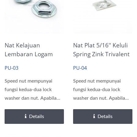
Nat Kelajuan
Nat Plat 5/16'' Keluli
Lembaran Logam
Spring Zink Trivalent
Stud Hex Washer
Jernih
PU-03
PU-04
Zink Jernih
Speed nut mempunyai
Speed nut mempunyai
fungsi kedua-dua lock
fungsi kedua-dua lock
washer dan nut. Apabila
washer dan nut. Apabila
pemaut diperketatkan,
pemaut diperketatkan,
duri...
duri...
Details
Details