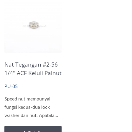
Nat Tegangan #2-56
1/4'' ACF Keluli Palnut
T= 0.3MM
PU-05
Speed nut mempunyai
fungsi kedua-dua lock
washer dan nut. Apabila
pemaut diperketatkan,