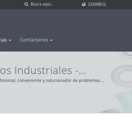
ESPAÑOL
cias
Contáctenos
s Industriales -
 WAS SHENG
fesional, conveniente y solucionador de problemas.
able, brindando el mejor servicio y producto.