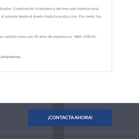
alizados. Combinando la tendencia del mercado internacional
 instante desde el diseño hasta la producción. Por cierto, los
 alta calidad como con 40 años de experiencia. 'WAS SHENG'
Contactarnos
.
¡CONTACTA AHORA!