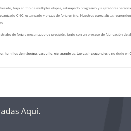
ado, forja en frío de múltiples etapas, estampado progresivo y sujetadores person
anizado CNC, estampado y piezas de forja en frío. Nuestros especialistas responden al
os.
striales de forja y mecanizado de precisión, tanto con un proceso de fabricación de
dor
,
tornillos de máquina
,
casquillo
,
eje
,
arandelas
,
tuercas hexagonales
y no dude en
radas Aquí.