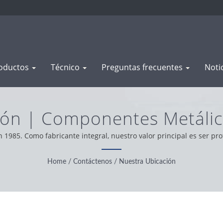
oductos
Técnico
Preguntas frecuentes
Noti
ón | Componentes Metálico
ón De Estampado Y Forja |
1985. Como fabricante integral, nuestro valor principal es ser pro
todo el mundo, operamos con integridad, actitud pragmática y confi
Home
/
Contáctenos
/
Nuestra Ubicación