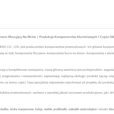
Element Mocujący Na Wcisk | Produkcja Komponentów Aluminiowych I Części 
SE CO., LTD. jest producentem komponentów przemysłowych. Ich główne komponen
 ze stali, komponenty tłoczenia, komponenty kucia na zimno i komponenty z alumin
jący kompleksowe rozwiązania, naszą główną wartością jest profesjonalizm, wygoda
ści, pragmatyzmu i niezawodności, zapewniając najlepszą obsługę i produkt. Łącząc 
iu na zimno części. Nasz specjalista odpowiada natychmiast od projektu do produkcji. 
duktów przemysłowych, zarówno z wysokiej jakości procesem produkcyjnym, jak i 
kładka
,
śruby maszynowe
,
tuleja
,
wałek
,
podkładki
,
nakrętki sześciokątne
i śmiało
Sko