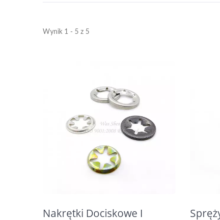
Wynik 1 - 5 z 5
Nakrętki Dociskowe I
Spręż
Mosiężne Wkładki