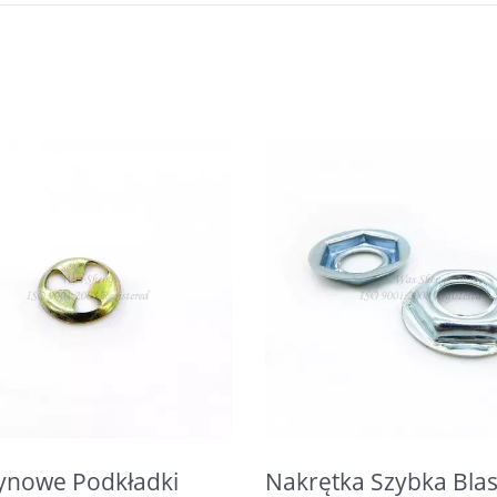
ynowe Podkładki
Nakrętka Szybka Bla
Precyzyjne Wały
Mosiężne Wkładki