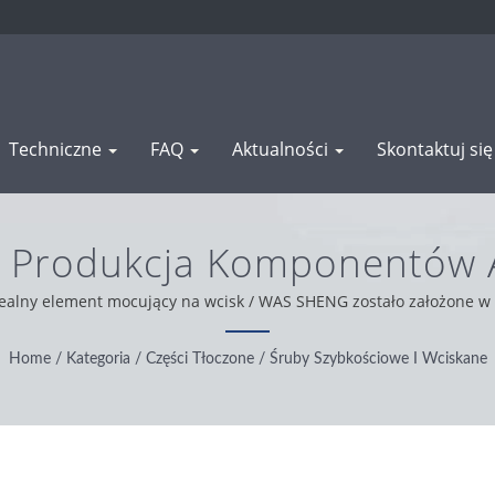
Techniczne
FAQ
Aktualności
Skontaktuj si
/ Produkcja Komponentów A
Obrabianych | WAS SHEN
dealny element mocujący na wcisk / WAS SHENG zostało założone w
jonalizm, wygoda i rozwiązywanie problemów. Działamy zgodnie z z
wniając naszym klientom z całego świata najlepszą obsługę i prod
Home
/
Kategoria
/
Części Tłoczone
/
Śruby Szybkościowe I Wciskane