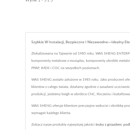
Wynik 1 - 5 z 5
Szybkie W Instalacji, Bezpieczne I Niezawodne—Idealny 
Zlokalizowana na Tajwanie od 1985 roku, WAS SHENG ENTERPRI
komponenty metalowe z mosiądzu, komponenty obróbki metalowej
PPAP, IMDS i COC na wszystkich poziomach.
WAS SHENG zostało założone w 1985 roku. Jako producent oferu
klientów z całego świata, działamy zgodnie z zasadami uczciwo
produkcji, jesteśmy biegli w obróbce CNC, tłoczeniu i kształtowan
WAS SHENG oferuje klientom precyzyjne wykucie i obróbkę pro
wymagań każdego klienta.
Zobacz nasze produkty najwyższej jakości
śruby z gniazdem
,
pod