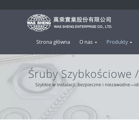
Strona główna
O nas
Produkty
Śruby Szybkościowe 
Szybkie w instalacji, bezpieczne i niezawodne—i
rozwiązania, naszą główną wartością jest profes
zape