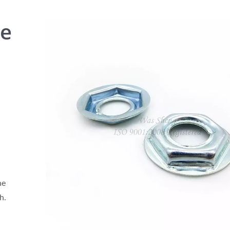
we
ne
h.