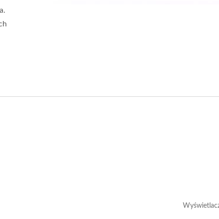
a.
ch
Wyświetlac