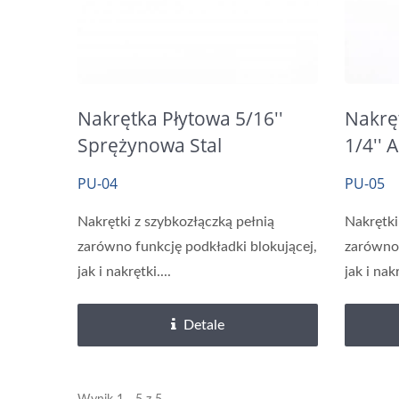
Nakrętka Płytowa 5/16''
Nakrę
Sprężynowa Stal
1/4'' 
Trójwartościowy Cynk
0,3M
PU-04
PU-05
Jasny
Nakrętki z szybkozłączką pełnią
Nakrętki
zarówno funkcję podkładki blokującej,
zarówno 
jak i nakrętki....
jak i nakr
Detale