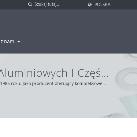
POLSKA
ę z nami
luminiowych I Części
G
 1985 roku. Jako producent oferujący kompleksowe
asadami uczciwości, pragmatyzmu i niezawodności,
ukty.