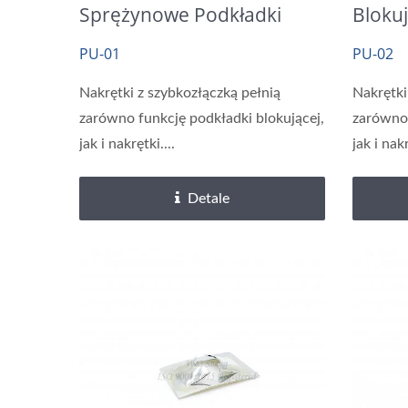
Sprężynowe Podkładki
Blokuj
Blokujące Starlock
Żółty
PU-01
PU-02
Nakrętki z szybkozłączką pełnią
Nakrętki
zarówno funkcję podkładki blokującej,
zarówno 
jak i nakrętki....
jak i nakr
Detale