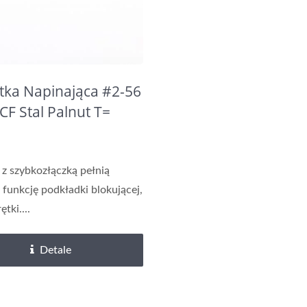
tka Napinająca #2-56
ACF Stal Palnut T=
M
 z szybkozłączką pełnią
funkcję podkładki blokującej,
ętki....
Detale