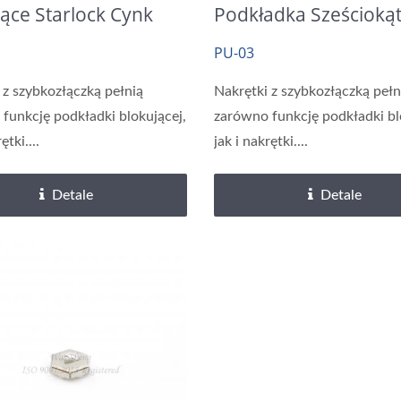
ące Starlock Cynk
Podkładka Sześcioką
Cynk Jasny
PU-03
 z szybkozłączką pełnią
Nakrętki z szybkozłączką pełn
funkcję podkładki blokującej,
zarówno funkcję podkładki bl
ętki....
jak i nakrętki....
Detale
Detale