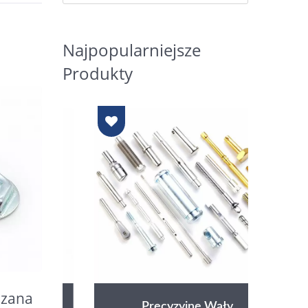
Najpopularniejsze
Produkty
szana
Precyzyjne Wały