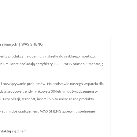
Obrabianych | WAS SHENG
ty produkcyjne obejmują nakrętki do szybkiego montażu,
ium, które posiadają certyfikaty ISO i RoHS oraz dokumentację
 i rozwiązywanie problemów. Na podstawie naszego wsparcia dla
międzynarodowe trendy rynkowe z 30-letnim doświadczeniem w
Przy okazji, standoff, insert i pin to nasze znane produkty.
40-letnim doświadczeniem, WAS SHENG zapewnia spełnienie
ntaktuj się z nami
.