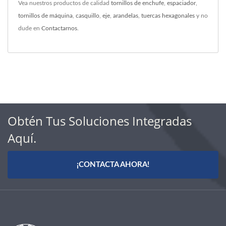
Vea nuestros productos de calidad
tornillos de enchufe
,
espaciador
,
tornillos de máquina
,
casquillo
,
eje
,
arandelas
,
tuercas hexagonales
y no
dude en
Contactarnos
.
Obtén Tus Soluciones Integradas
Aquí.
¡CONTACTA AHORA!