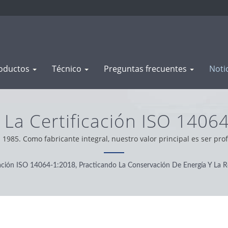
oductos
Técnico
Preguntas frecuentes
Noti
a Certificación ISO 14064
De Energía Y La Reducción
985. Como fabricante integral, nuestro valor principal es ser pro
todo el mundo, operamos con integridad, actitud pragmática y confi
ibles | Fabricación De Co
ión ISO 14064-1:2018, Practicando La Conservación De Energía Y La R
 Latón Y Acero | WAS SH