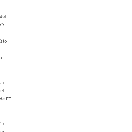
del
SO
Esto
la
on
el
de EE.
ón