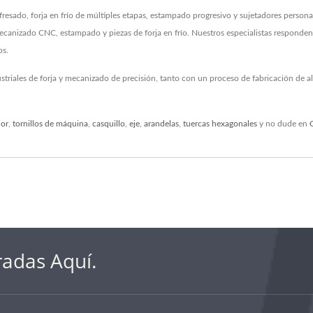
ado, forja en frío de múltiples etapas, estampado progresivo y sujetadores person
anizado CNC, estampado y piezas de forja en frío. Nuestros especialistas responden al
os.
striales de forja y mecanizado de precisión, tanto con un proceso de fabricación de
dor
,
tornillos de máquina
,
casquillo
,
eje
,
arandelas
,
tuercas hexagonales
y no dude en
radas Aquí.