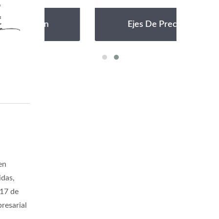
Ejes De Precisión
en
idas,
 17 de
resarial