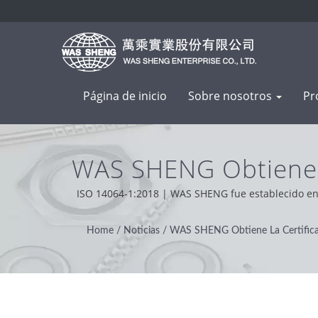
Página de inicio
Sobre nosotros
Pr
WAS SHENG Obtiene L
La Conservación 
ISO 14064-1:2018 | WAS SHENG fue establecido en 1
Basados en el apoyo de nuestros clientes en 
Operaciones Sosten
Home
/
Noticias
/
WAS SHENG Obtiene La Certificac
De