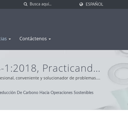
ESPAÑOL
cias
Contáctenos
-1:2018, Practicando
 De Carbono Hacia
fesional, conveniente y solucionador de problemas.
able, brindando el mejor servicio y producto.
mponentes Metálicos
educción De Carbono Hacia Operaciones Sostenibles
ENG