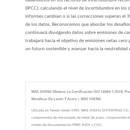
basándonos en los factores de incertidumbre reco
(IPCC), calculando el nivel de incertidumbre en los
informes cambian o si las correcciones superan el 3
de los datos. Reconocemos que abordar los desafío
continuará divulgando datos sobre emisiones de carb
trabajará hacia el objetivo de emisiones netas cero 
un futuro sostenible y avanzar hacia la neutralidad
WAS SHENG Obtiene La Certificación ISO 14064-1:2018, Pr
Metálicos De Latón Y Acero | WAS SHENG
Ubicada en Taiwán desde 1985, WAS SHENG ENTERPRISE CO., LTD.
componentes de mecanizado de metal de acero, componentes de e
niveles de documentación PPAP, IMDS y COC.