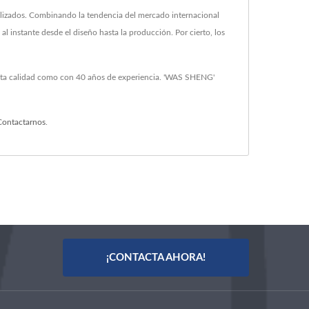
alizados. Combinando la tendencia del mercado internacional
 instante desde el diseño hasta la producción. Por cierto, los
 alta calidad como con 40 años de experiencia. 'WAS SHENG'
Contactarnos
.
¡CONTACTA AHORA!