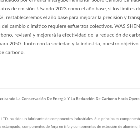
mendados por el Panel Intergubernamental sobre Cambio Climáti
 datos de emisión. Usando 2023 como el año base, si los límites d
%, restableceremos el año base para mejorar la precisión y tran
s del cambio climático requiere esfuerzos colectivos. WAS SHE
ono, revisará y mejorará la efectividad de la reducción de carb
para 2050. Junto con la sociedad y la industria, nuestro objetivo 
 de carbono.
acticando La Conservación De Energía Y La Reducción De Carbono Hacia Opera
 ha sido un fabricante de componentes industriales. Sus principales componentes
stampado, componentes de forja en frío y componentes de extrusión de aluminio, lo