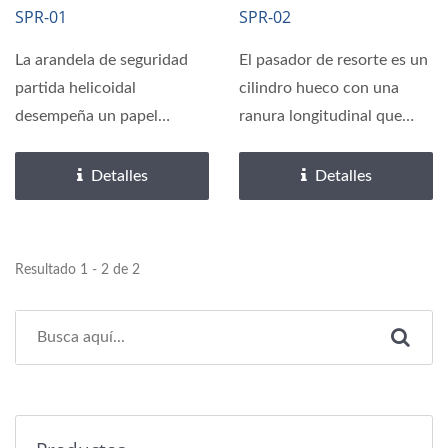
Resorte Helicoidal
Pasadores Lisos
SPR-01
SPR-02
DIN 127
La arandela de seguridad
El pasador de resorte es un
partida helicoidal
cilindro hueco con una
desempeña un papel
ranura longitudinal que
importante en la
puede comprimirse...
estanqueidad...
Detalles
Detalles
Resultado 1 - 2 de 2