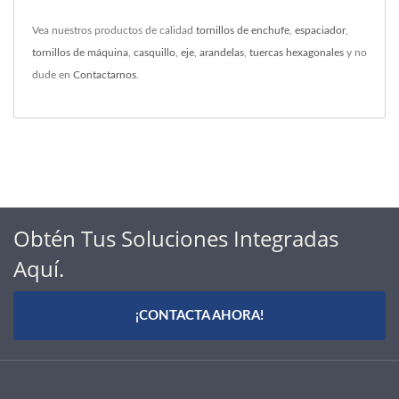
Vea nuestros productos de calidad
tornillos de enchufe
,
espaciador
,
tornillos de máquina
,
casquillo
,
eje
,
arandelas
,
tuercas hexagonales
y no
dude en
Contactarnos
.
Obtén Tus Soluciones Integradas
Aquí.
¡CONTACTA AHORA!