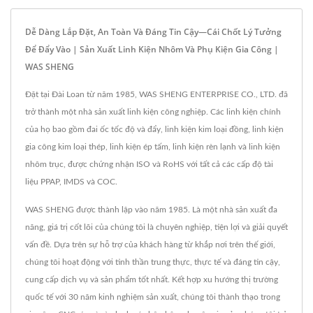
Dễ Dàng Lắp Đặt, An Toàn Và Đáng Tin Cậy—Cái Chốt Lý Tưởng
Để Đẩy Vào | Sản Xuất Linh Kiện Nhôm Và Phụ Kiện Gia Công |
WAS SHENG
Đặt tại Đài Loan từ năm 1985, WAS SHENG ENTERPRISE CO., LTD. đã
trở thành một nhà sản xuất linh kiện công nghiệp. Các linh kiện chính
của họ bao gồm đai ốc tốc độ và đẩy, linh kiện kim loại đồng, linh kiện
gia công kim loại thép, linh kiện ép tấm, linh kiện rèn lạnh và linh kiện
nhôm trục, được chứng nhận ISO và RoHS với tất cả các cấp độ tài
liệu PPAP, IMDS và COC.
WAS SHENG được thành lập vào năm 1985. Là một nhà sản xuất đa
năng, giá trị cốt lõi của chúng tôi là chuyên nghiệp, tiện lợi và giải quyết
vấn đề. Dựa trên sự hỗ trợ của khách hàng từ khắp nơi trên thế giới,
chúng tôi hoạt động với tinh thần trung thực, thực tế và đáng tin cậy,
cung cấp dịch vụ và sản phẩm tốt nhất. Kết hợp xu hướng thị trường
quốc tế với 30 năm kinh nghiệm sản xuất, chúng tôi thành thạo trong