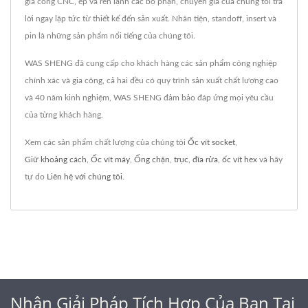
gia công CNC, ép và rèn lạnh các bộ phận, chuyên gia của chúng tôi trả
lời ngay lập tức từ thiết kế đến sản xuất. Nhân tiện, standoff, insert và
pin là những sản phẩm nổi tiếng của chúng tôi.
WAS SHENG đã cung cấp cho khách hàng các sản phẩm công nghiệp
chính xác và gia công, cả hai đều có quy trình sản xuất chất lượng cao
và 40 năm kinh nghiệm, WAS SHENG đảm bảo đáp ứng mọi yêu cầu
của từng khách hàng.
Xem các sản phẩm chất lượng của chúng tôi
Ốc vít socket
,
Giữ khoảng cách
,
Ốc vít máy
,
Ống chặn
,
trục
,
đĩa rửa
,
ốc vít hex
và hãy
tự do
Liên hệ với chúng tôi
.
Nhận Giải Pháp Tích Hợp Của Bạn Tại