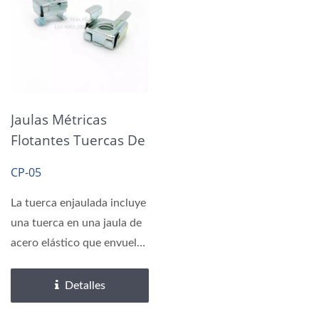
Jaulas Métricas
Flotantes Tuercas De
Acero Con
CP-05
Revestimiento De
Zinc
La tuerca enjaulada incluye
una tuerca en una jaula de
acero elástico que envuelve
a la tuerca....
Detalles