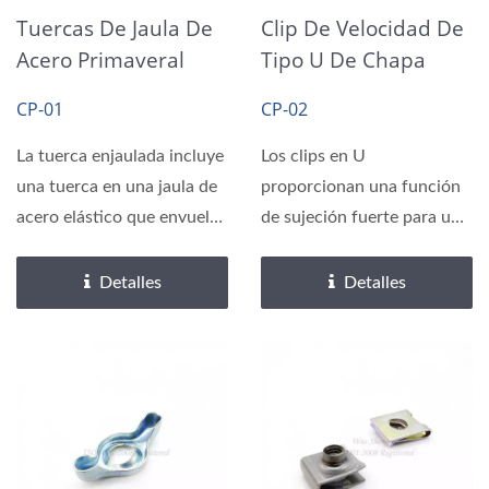
Tuercas De Jaula De
Clip De Velocidad De
Acero Primaveral
Tipo U De Chapa
Tipo G Chapadas En
Metálica Chapado En
CP-01
CP-02
Zinc
Zinc
La tuerca enjaulada incluye
Los clips en U
una tuerca en una jaula de
proporcionan una función
acero elástico que envuelve
de sujeción fuerte para un
a la tuerca....
ensamblaje libre de
vibraciones...
Detalles
Detalles