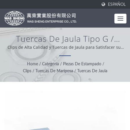
ESPAÑOL
Tuercas De Jaula Tipo G /
Fabricación De Componentes
Clips de Alta Calidad y Tuercas de Jaula para Satisfacer sus
Diversas Necesidades / WAS SHENG fue establecido en 1985.
De Aluminio Y Piezas
Como fabricante integral, nuestro valor principal es ser
Home
/
Categoría
/
Piezas De Estampado
/
Mecanizadas | WAS SHENG
profesional, conveniente y solucionador de problemas.
Clips / Tuercas De Mariposa / Tuercas De Jaula
Basados en el apoyo de nuestros clientes en todo el mundo,
operamos con integridad, actitud pragmática y confiable,
brindando el mejor servicio y producto.