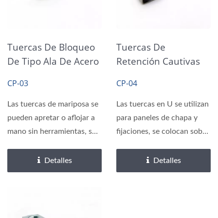
Tuercas De Bloqueo
Tuercas De
De Tipo Ala De Acero
Retención Cautivas
Chapado En Zinc
De Acero De Resorte
CP-03
CP-04
Tipo U
Las tuercas de mariposa se
Las tuercas en U se utilizan
pueden apretar o aflojar a
para paneles de chapa y
mano sin herramientas, son
fijaciones, se colocan sobre
sujetadores...
el borde...
Detalles
Detalles