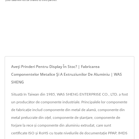
Aveți Prinderi Pentru Display În Stoc? | Fabricarea
Componentelor Metalice Și A Extruziunilor De Aluminiu | WAS
SHENG
Situată în Taiwan din 1985, WAS SHENG ENTERPRISE CO., LTD. a fost
un producător de componente industriale. Principalele lor componente
de fabricație includ componente din metal de alamă, componente din
metal prelucrate din oțel, componente de ștanțare, componente de
forjare la rece și componente din aluminiu extrudat, care sunt
certificate ISO și RoHS cu toate nivelurile de documentație PPAP, IMDS