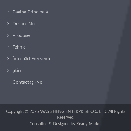
Pagina Principală
Despre Noi
Produse
Tehnic
Întrebări Frecvente
Știri
Contactați-Ne
Copyright © 2025
WAS SHENG ENTERPRISE CO., LTD.
All Rights
Reserved.
Consulted & Designed by
Ready-Market