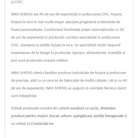
și COC.
WAS SHENG are 40 de ani de experiență în prelucrarea CNC, frezare,
forjare la rece în mai multe etape, ștanțare progresivă și elemente de
fixare personalizate. Combinând tendințele pieței internaționale cu 30
de ani de experiență în producție, suntem specializați în prelucrarea
CNC, ștanțarea și părțile forjate la rece, iar specialiștii noștri răspund
instantaneu de la design la producție. Apropo, distanțierele, inserțiile și
pini sunt produsele noastre celebre.
WAS SHENG oferă clienților produse industriale de forjare și prelucrare
de precizie, atât cu un proces de fabricație de înaltă calitate, cât și cu 40
de ani de experiență, WAS SHENG se asigură că cerințele fiecărui client
sunt îndeplinite.
Vizitați produsele noastre de calitate
șuruburi cu soclu
,
distanţier
,
șuruburi pentru mașini
,
bucșă
,
arbore
,
spărgătoare
,
piulițe hexagonale
și
nu ezitați să
Contactați-ne
.