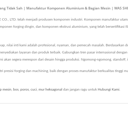
ang Tidak Sah | Manufaktur Komponen Aluminium & Bagian Mesin | WAS S
 CO., LTD. telah menjadi produsen komponen industri. Komponen manufaktur uta
ponen forging dingin, dan komponen ekstrusi aluminium, yang telah bersertifikas
, nilai inti kami adalah profesional, nyaman, dan pemecah masalah. Berdasarkan du
k menyediakan layanan dan produk terbaik. Gabungkan tren pasar internasional deng
ami akan segera merespon dari desain hingga produksi. Ngomong-ngomong, standoff, i
 presisi forging dan machining, baik dengan proses manufaktur berkualitas ting
p mesin
,
bos
,
poros
,
cuci
,
mur heksagonal
dan jangan ragu untuk
Hubungi Kami
.