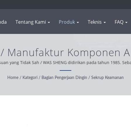
nda
Tentang Kami
Produk
Teknis
FAQ
/ Manufaktur Komponen A
Mesin | WAS SHENG
uan yang Tidak Sah / WAS SHENG didirikan pada tahun 1985. Seb
pemecah masalah. Berdasarkan dukungan pelanggan kami dari seluru
tis, dan dapat diandalkan untuk memberikan layanan dan produk t
Home
/
Kategori
/
Bagian Pengerjaan Dingin
/
Sekrup Keamanan