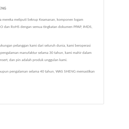
HENG
ma mereka meliputi Sekrup Keamanan, komponen logam
i ISO dan RoHS dengan semua tingkatan dokumen PPAP, IMDS,
kungan pelanggan kami dari seluruh dunia, kami beroperasi
an pengalaman manufaktur selama 30 tahun, kami mahir dalam
nsert, dan pin adalah produk unggulan kami.
gi maupun pengalaman selama 40 tahun, WAS SHENG memastikan