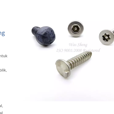
ng
ntuk
lik,
l,
al