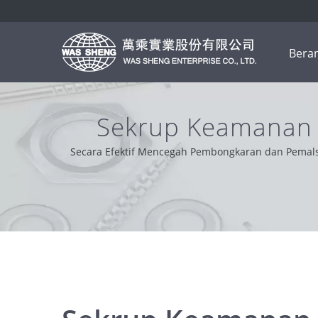
Bera
Sekrup Keamanan 
Secara Efektif Mencegah Pembongkaran dan Pemals
nilai inti kami adalah profesional, nyaman, dan 
pragma