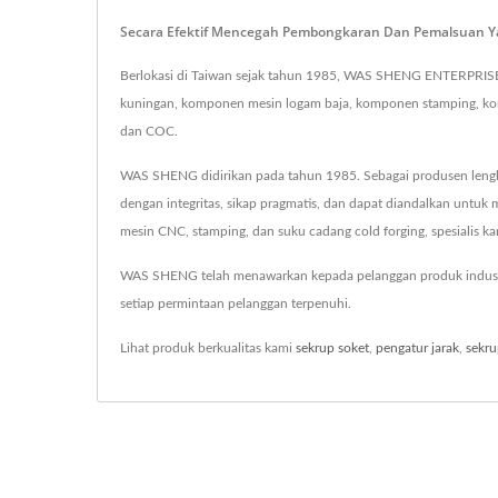
Secara Efektif Mencegah Pembongkaran Dan Pemalsuan Y
Berlokasi di Taiwan sejak tahun 1985, WAS SHENG ENTERPRISE
kuningan, komponen mesin logam baja, komponen stamping, kom
dan COC.
WAS SHENG didirikan pada tahun 1985. Sebagai produsen lengkap
dengan integritas, sikap pragmatis, dan dapat diandalkan untu
mesin CNC, stamping, dan suku cadang cold forging, spesialis k
WAS SHENG telah menawarkan kepada pelanggan produk industri
setiap permintaan pelanggan terpenuhi.
Lihat produk berkualitas kami
sekrup soket
,
pengatur jarak
,
sekru