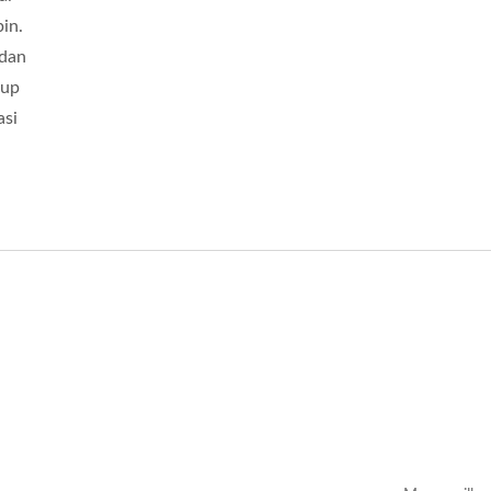
in.
 dan
rup
asi