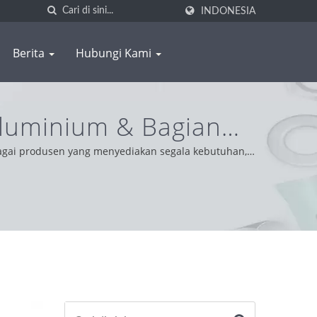
INDONESIA
Berita
Hubungi Kami
luminium & Bagian
agai produsen yang menyediakan segala kebutuhan,
h dunia, kami beroperasi dengan integritas, sikap
erbaik.