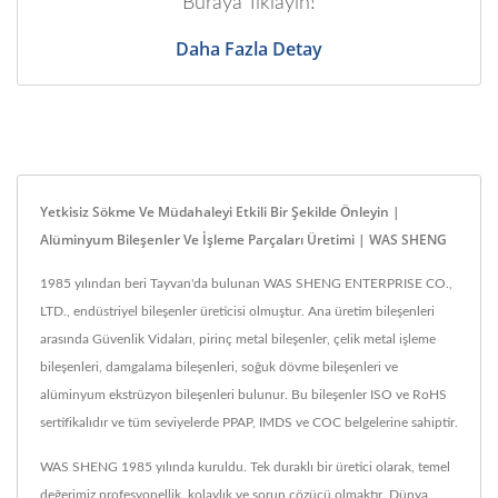
Buraya Tıklayın!
Daha Fazla Detay
Yetkisiz Sökme Ve Müdahaleyi Etkili Bir Şekilde Önleyin |
Alüminyum Bileşenler Ve İşleme Parçaları Üretimi | WAS SHENG
1985 yılından beri Tayvan'da bulunan WAS SHENG ENTERPRISE CO.,
LTD., endüstriyel bileşenler üreticisi olmuştur. Ana üretim bileşenleri
arasında Güvenlik Vidaları, pirinç metal bileşenler, çelik metal işleme
bileşenleri, damgalama bileşenleri, soğuk dövme bileşenleri ve
alüminyum ekstrüzyon bileşenleri bulunur. Bu bileşenler ISO ve RoHS
sertifikalıdır ve tüm seviyelerde PPAP, IMDS ve COC belgelerine sahiptir.
WAS SHENG 1985 yılında kuruldu. Tek duraklı bir üretici olarak, temel
değerimiz profesyonellik, kolaylık ve sorun çözücü olmaktır. Dünya