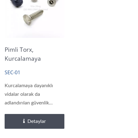
Pimli Torx,
Kurcalamaya
Dayanıklı Güvenlik
SEC-01
Kavrama Başlı (tek
Yönlü) Vidalar
Kurcalamaya dayanıklı
vidalar olarak da
adlandırılan güvenlik
vidaları, vidalamak kolay...
Detaylar