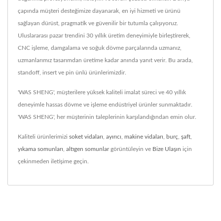
çapında müşteri desteğimize dayanarak, en iyi hizmeti ve ürünü
sağlayan dürüst, pragmatik ve güvenilir bir tutumla çalışıyoruz.
Uluslararası pazar trendini 30 yıllık üretim deneyimiyle birleştirerek,
CNC işleme, damgalama ve soğuk dövme parçalarında uzmanız,
uzmanlarımız tasarımdan üretime kadar anında yanıt verir. Bu arada,
standoff, insert ve pin ünlü ürünlerimizdir.
'WAS SHENG', müşterilere yüksek kaliteli imalat süreci ve 40 yıllık
deneyimle hassas dövme ve işleme endüstriyel ürünler sunmaktadır.
'WAS SHENG', her müşterinin taleplerinin karşılandığından emin olur.
Kaliteli ürünlerimizi
soket vidaları
,
ayırıcı
,
makine vidaları
,
burç
,
şaft
,
yıkama somunları
,
altıgen somunlar
görüntüleyin ve
Bize Ulaşın
için
çekinmeden iletişime geçin.