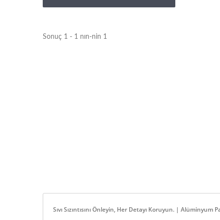
Pirinc Takviyeleri
Sonuç 1 - 1 nın-nin 1
Sıvı Sızıntısını Önleyin, Her Detayı Koruyun. | Alüminyum 