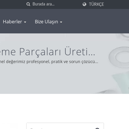
TÜRKÇE
Haberler
Bize Ulaşın
eme Parçaları Üretimi
emel değerimiz profesyonel, pratik ve sorun çözücü
a en iyi hizmeti ve ürünü sunmaktayız.