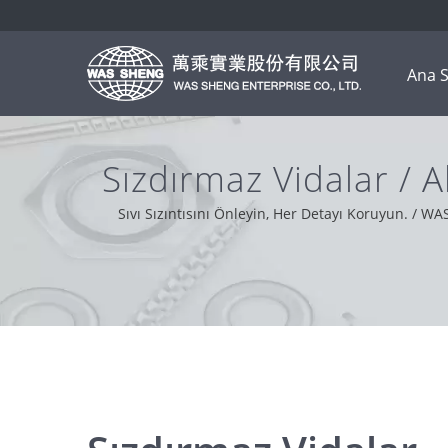
Ana S
Sızdırmaz Vidalar / 
Sıvı Sızıntısını Önleyin, Her Detayı Koruyun. / W
olmaktır. Dünya genelindeki müşteri d