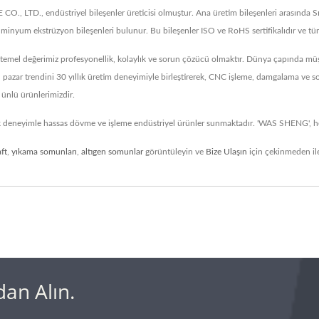
TD., endüstriyel bileşenler üreticisi olmuştur. Ana üretim bileşenleri arasında Sızdı
lüminyum ekstrüzyon bileşenleri bulunur. Bu bileşenler ISO ve RoHS sertifikalıdır ve t
temel değerimiz profesyonellik, kolaylık ve sorun çözücü olmaktır. Dünya çapında müş
ası pazar trendini 30 yıllık üretim deneyimiyle birleştirerek, CNC işleme, damgalama 
 ünlü ürünlerimizdir.
lık deneyimle hassas dövme ve işleme endüstriyel ürünler sunmaktadır. 'WAS SHENG', he
aft
,
yıkama somunları
,
altıgen somunlar
görüntüleyin ve
Bize Ulaşın
için çekinmeden ile
an Alın.