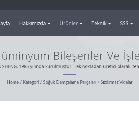
ayfa
Hakkımızda
Ürünler
Teknik
SSS
Alüminyum Bileşenler Ve İşl
| WAS SHENG
AS SHENG, 1985 yılında kurulmuştur. Tek noktadan üretici olarak, t
esteğimize dayanarak, dürüstlük, pragmatik ve güvenilir bir tutuml
Home
/
Kategori
/
Soğuk Damgalama Parçaları
/
Sızdırmaz Vidalar