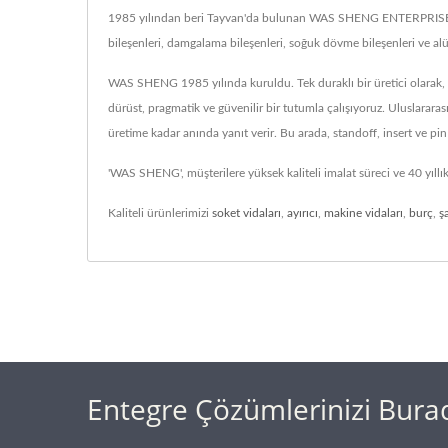
1985 yılından beri Tayvan'da bulunan WAS SHENG ENTERPRISE CO., L
bileşenleri, damgalama bileşenleri, soğuk dövme bileşenleri ve a
WAS SHENG 1985 yılında kuruldu. Tek duraklı bir üretici olarak, 
dürüst, pragmatik ve güvenilir bir tutumla çalışıyoruz. Uluslarar
üretime kadar anında yanıt verir. Bu arada, standoff, insert ve pin
'WAS SHENG', müşterilere yüksek kaliteli imalat süreci ve 40 yıl
Kaliteli ürünlerimizi
soket vidaları
,
ayırıcı
,
makine vidaları
,
burç
,
ş
Entegre Çözümlerinizi Burad