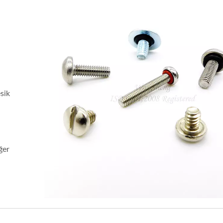
esik
ğer