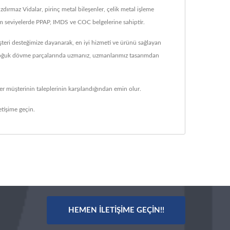
rmaz Vidalar, pirinç metal bileşenler, çelik metal işleme
üm seviyelerde PPAP, IMDS ve COC belgelerine sahiptir.
teri desteğimize dayanarak, en iyi hizmeti ve ürünü sağlayan
ve soğuk dövme parçalarında uzmanız, uzmanlarımız tasarımdan
r müşterinin taleplerinin karşılandığından emin olur.
tişime geçin.
HEMEN İLETIŞIME GEÇIN!!