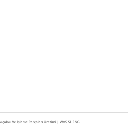
Hassas Mil
Pirinc Takviyeleri
Parçaları Ve İşleme Parçaları Üretimi | WAS SHENG