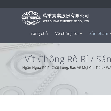
Trang chủ
Về chúng tôi
Sản phẩm
Vít Chống Rò Rỉ / S
Ngăn Ngừa Rò Rỉ Chất Lỏng, Bảo Vệ Mọi Chi Tiết. / WA
lợi và giải quyết vấn đề. Dựa trên sự hỗ trợ của khác