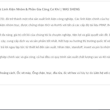
uất Linh Kiện Nhôm & Phần Gia Công Cơ Khí | WAS SHENG
ã trở thành một nhà sản xuất linh kiện công nghiệp. Các linh kiện chính của họ bao 
inh kiện nhôm trục, được chứng nhận ISO và RoHS với tất cả các cấp độ tài liệu PPAP,
ăng, giá trị cốt lõi của chúng tôi là chuyên nghiệp, tiện lợi và giải quyết vấn đề. D
in cậy, cung cấp dịch vụ và sản phẩm tốt nhất. Kết hợp xu hướng thị trường quốc tế v
ả lời ngay lập tức từ thiết kế đến sản xuất. Nhân tiện, standoff, insert và pin là nh
ệp chính xác và gia công, cả hai đều có quy trình sản xuất chất lượng cao và 4
khoảng cách
,
Ốc vít máy
,
Ống chặn
,
trục
,
đĩa rửa
,
ốc vít hex
và hãy tự do
Liên hệ với 