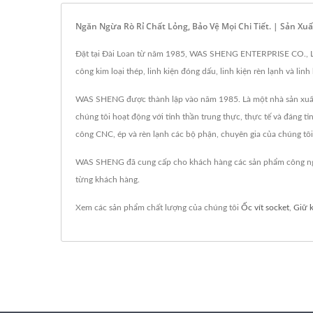
Ngăn Ngừa Rò Rỉ Chất Lỏng, Bảo Vệ Mọi Chi Tiết. | Sản X
Đặt tại Đài Loan từ năm 1985, WAS SHENG ENTERPRISE CO., LTD. đ
công kim loại thép, linh kiện đóng dấu, linh kiện rèn lạnh và l
WAS SHENG được thành lập vào năm 1985. Là một nhà sản xuất đa n
chúng tôi hoạt động với tinh thần trung thực, thực tế và đáng t
công CNC, ép và rèn lạnh các bộ phận, chuyên gia của chúng tôi tr
WAS SHENG đã cung cấp cho khách hàng các sản phẩm công nghi
từng khách hàng.
Xem các sản phẩm chất lượng của chúng tôi
Ốc vít socket
,
Giữ 