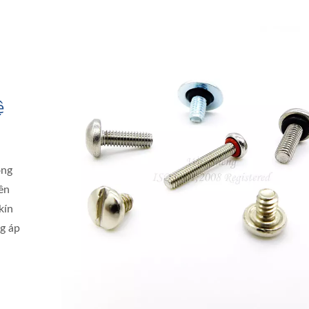
ệ
ông
ên
kín
g áp