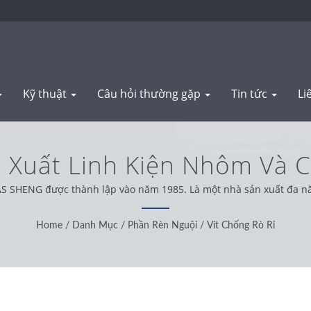
Kỹ thuật
Câu hỏi thường gặp
Tin tức
Li
ản Xuất Linh Kiện Nhôm Và 
| WAS SHENG
S SHENG được thành lập vào năm 1985. Là một nhà sản xuất đa năng,
h hàng từ khắp nơi trên thế giới, chúng tôi hoạt động với tinh thần
và sản phẩm tốt nhất.
Home
/
Danh Mục
/
Phần Rèn Nguội
/
Vít Chống Rò Rỉ