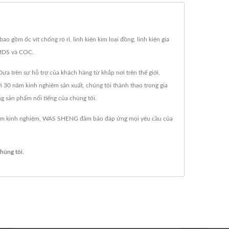
gồm ốc vít chống rò rỉ, linh kiện kim loại đồng, linh kiện gia
 IMDS và COC.
ựa trên sự hỗ trợ của khách hàng từ khắp nơi trên thế giới,
ới 30 năm kinh nghiệm sản xuất, chúng tôi thành thạo trong gia
ững sản phẩm nổi tiếng của chúng tôi.
0 năm kinh nghiệm, WAS SHENG đảm bảo đáp ứng mọi yêu cầu của
chúng tôi
.