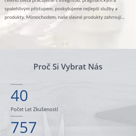
celého světa pracujeme s integritou, pragmatickým a
spolehlivým přístupem, poskytujeme nejlepší služby a
produkty. Mimochodem, naše slavné produkty zahrnují
distanční sloupky, vložky, přizpůsobené šrouby a kolíky.
Proč Si Vybrat Nás
40
Počet Let Zkušeností
757