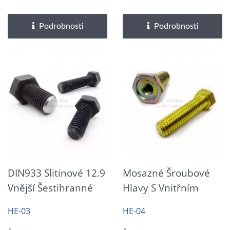
pro snadné sestavení...
pro snadné sestavení...
Podrobnosti
Podrobnosti
DIN933 Slitinové 12.9
Mosazné Šroubové
Vnější Šestihranné
Hlavy S Vnitřním
Šroubové Hlavy S
Šestihranem, Plný
HE-03
HE-04
Vnitřním
Závit, Vnější