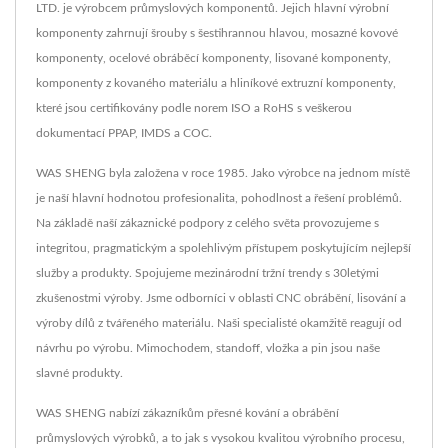
LTD. je výrobcem průmyslových komponentů. Jejich hlavní výrobní
komponenty zahrnují šrouby s šestihrannou hlavou, mosazné kovové
komponenty, ocelové obráběcí komponenty, lisované komponenty,
komponenty z kovaného materiálu a hliníkové extruzní komponenty,
které jsou certifikovány podle norem ISO a RoHS s veškerou
dokumentací PPAP, IMDS a COC.
WAS SHENG byla založena v roce 1985. Jako výrobce na jednom místě
je naší hlavní hodnotou profesionalita, pohodlnost a řešení problémů.
Na základě naší zákaznické podpory z celého světa provozujeme s
integritou, pragmatickým a spolehlivým přístupem poskytujícím nejlepší
služby a produkty. Spojujeme mezinárodní tržní trendy s 30letými
zkušenostmi výroby. Jsme odborníci v oblasti CNC obrábění, lisování a
výroby dílů z tvářeného materiálu. Naši specialisté okamžitě reagují od
návrhu po výrobu. Mimochodem, standoff, vložka a pin jsou naše
slavné produkty.
WAS SHENG nabízí zákazníkům přesné kování a obrábění
průmyslových výrobků, a to jak s vysokou kvalitou výrobního procesu,