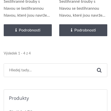
Šestihranem,
Šestihran, Ocel, Žlutý
Šestihranné šrouby s
Šestihranné šrouby s
Termicky Černěné
Zinek
hlavou se šestihrannou
hlavou se šestihrannou
hlavou, které jsou navrženy
hlavou, které jsou navrženy
pro snadné sestavení...
pro snadné sestavení...
Podrobnosti
Podrobnosti
Výsledek 1 - 4 z 4
Produkty