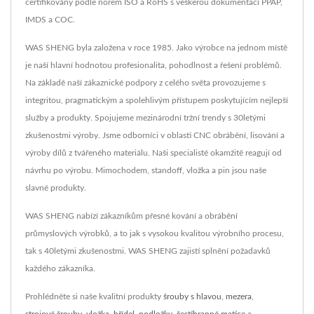
certifikovány podle norem ISO a RoHS s veškerou dokumentací PPAP,
IMDS a COC.
WAS SHENG byla založena v roce 1985. Jako výrobce na jednom místě
je naší hlavní hodnotou profesionalita, pohodlnost a řešení problémů.
Na základě naší zákaznické podpory z celého světa provozujeme s
integritou, pragmatickým a spolehlivým přístupem poskytujícím nejlepší
služby a produkty. Spojujeme mezinárodní tržní trendy s 30letými
zkušenostmi výroby. Jsme odborníci v oblasti CNC obrábění, lisování a
výroby dílů z tvářeného materiálu. Naši specialisté okamžitě reagují od
návrhu po výrobu. Mimochodem, standoff, vložka a pin jsou naše
slavné produkty.
WAS SHENG nabízí zákazníkům přesné kování a obrábění
průmyslových výrobků, a to jak s vysokou kvalitou výrobního procesu,
tak s 40letými zkušenostmi. WAS SHENG zajistí splnění požadavků
každého zákazníka.
Prohlédněte si naše kvalitní produkty
šrouby s hlavou
,
mezera
,
strojové šrouby
,
vložka
,
hřídel
,
podložky
,
šestihranné matice
a