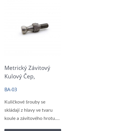
Metrický Závitový
Kulový Čep,
Šestihranná Matice
BA-03
Kuličkové šrouby se
skládají z hlavy ve tvaru
koule a závitového hrotu.
Kuličková...