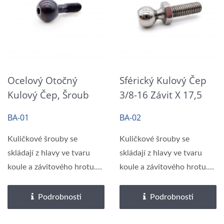
Ocelový Otočný
Sférický Kulový Čep
Kulový Čep, Šroub
3/8-16 Závit X 17,5
Černý Oxid
MM
BA-01
BA-02
Kuličkové šrouby se
Kuličkové šrouby se
skládají z hlavy ve tvaru
skládají z hlavy ve tvaru
koule a závitového hrotu.
koule a závitového hrotu.
Kuličková...
Kuličková...
Podrobnosti
Podrobnosti