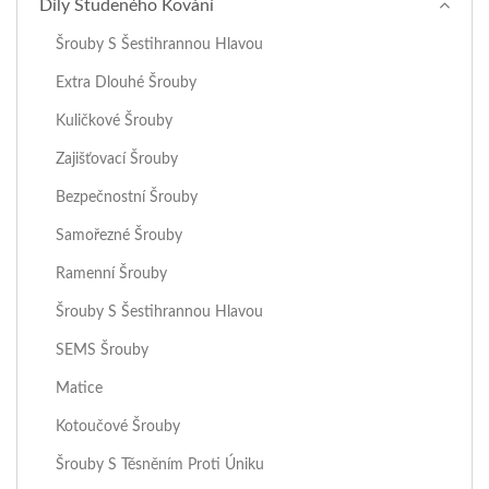
Díly Studeného Kování
Šrouby S Šestihrannou Hlavou
Extra Dlouhé Šrouby
Kuličkové Šrouby
Zajišťovací Šrouby
Bezpečnostní Šrouby
Samořezné Šrouby
Ramenní Šrouby
Šrouby S Šestihrannou Hlavou
SEMS Šrouby
Matice
Kotoučové Šrouby
Šrouby S Těsněním Proti Úniku