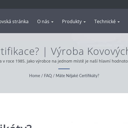
vská stránka
O nás
Produkty
Technické
tifikace? | Výroba Kovov
iníkových Profilů | WAS SH
a v roce 1985. Jako výrobce na jednom místě je naší hlavní hodnoto
 světa působíme s integritou, pragmatickým a spolehlivým přístupe
Home
/
FAQ
/
Máte Nějaké Certifikáty?