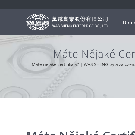
Domo
Máte Nějaké Cer
Hl
Máte nějaké certifikáty? | WAS SHENG byla založen
základě podpory našich zákazníků z celého