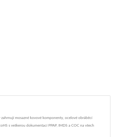
 zahrnují mosazné kovové komponenty, ocelové obráběcí
a RoHS s veškerou dokumentací PPAP, IMDS a COC na všech