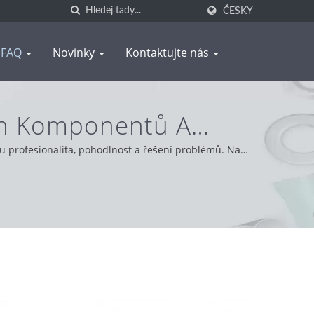
ČESKY
FAQ
Novinky
Kontaktujte nás
ých Komponentů A
ENG
u profesionalita, pohodlnost a řešení problémů. Na
m, poskytujeme nejlepší služby a produkty.