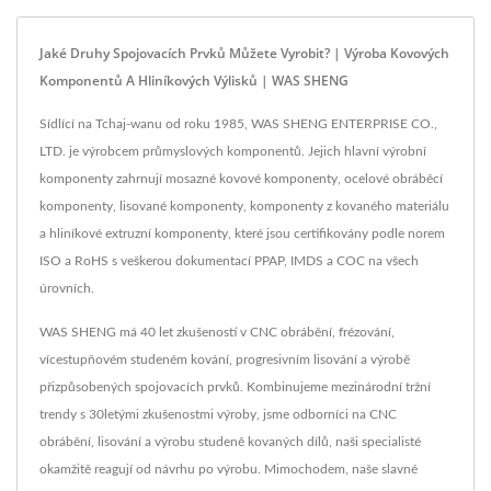
Jaké Druhy Spojovacích Prvků Můžete Vyrobit? | Výroba Kovových
Komponentů A Hliníkových Výlisků | WAS SHENG
Sídlící na Tchaj-wanu od roku 1985, WAS SHENG ENTERPRISE CO.,
LTD. je výrobcem průmyslových komponentů. Jejich hlavní výrobní
komponenty zahrnují mosazné kovové komponenty, ocelové obráběcí
komponenty, lisované komponenty, komponenty z kovaného materiálu
a hliníkové extruzní komponenty, které jsou certifikovány podle norem
ISO a RoHS s veškerou dokumentací PPAP, IMDS a COC na všech
úrovních.
WAS SHENG má 40 let zkušeností v CNC obrábění, frézování,
vícestupňovém studeném kování, progresivním lisování a výrobě
přizpůsobených spojovacích prvků. Kombinujeme mezinárodní tržní
trendy s 30letými zkušenostmi výroby, jsme odborníci na CNC
obrábění, lisování a výrobu studeně kovaných dílů, naši specialisté
okamžitě reagují od návrhu po výrobu. Mimochodem, naše slavné