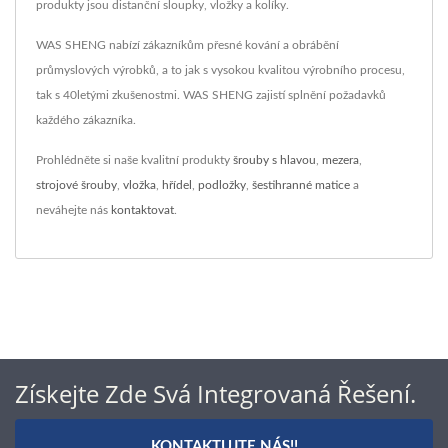
produkty jsou distanční sloupky, vložky a kolíky.
WAS SHENG nabízí zákazníkům přesné kování a obrábění
průmyslových výrobků, a to jak s vysokou kvalitou výrobního procesu,
tak s 40letými zkušenostmi. WAS SHENG zajistí splnění požadavků
každého zákazníka.
Prohlédněte si naše kvalitní produkty
šrouby s hlavou
,
mezera
,
strojové šrouby
,
vložka
,
hřídel
,
podložky
,
šestihranné matice
a
neváhejte nás
kontaktovat
.
Získejte Zde Svá Integrovaná Řešení.
KONTAKTUJTE NÁS!!