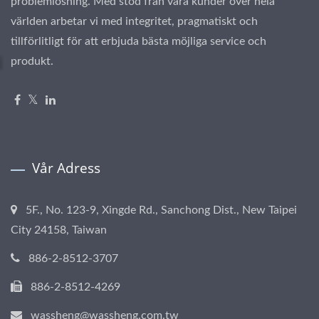
problemlösning. Med stöd från våra kunder över hela
världen arbetar vi med integritet, pragmatiskt och
tillförlitligt för att erbjuda bästa möjliga service och
produkt.
Vår Adress
5F., No. 123-9, Xingde Rd., Sanchong Dist., New Taipei
City 24158, Taiwan
886-2-8512-3707
886-2-8512-4269
wassheng@wassheng.com.tw