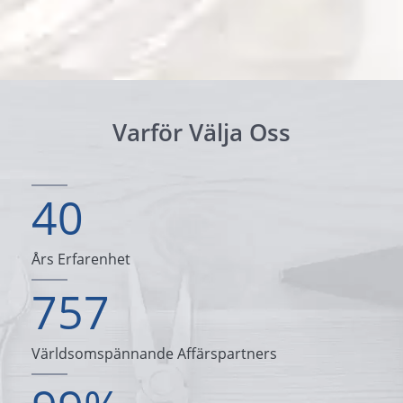
och stift är våra kända produkter.
Varför Välja Oss
40
Års Erfarenhet
757
Världsomspännande Affärspartners