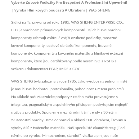
Vyberte Zubové Podložky Pro Bezpečné A Profesionální Upevnění!
| Výroba Hliníkových Součástí A Obrábění | WAS SHENG
Sídlící na Tchaj-wanu od roku 1985, WAS SHENG ENTERPRISE CO.,
LTD. je výrobcem průmyslových komponentů. Jejich hlavní výrobní
komponenty zahrnují vnitřní / vnější ozubené podložky, mosazné
kovové komponenty, ocelové obráběcí komponenty, lisované
komponenty, komponenty z kovaného materiálu a hliníkové extruzní
komponenty, které jsou certifikovány podle norem ISO a RoHS s
veškerou dokumentací PPAP, IMDS a COC.
WAS SHENG byla založena v roce 1985. Jako výrobce na jednom místě
je naší hlavní hodnotou profesionalita, pohodlnost a řešení problémů.
Na základě naší zákaznické podpory z celého světa provozujeme s
integritou, pragmatickým a spolehlivým přístupem poskytujícím nejlepší
služby a produkty. Spojujeme mezinárodní tržní trendy s 30letými
zkušenostmi výroby. Jsme odborníci v oblasti CNC obrábění, lisování a
výroby dílů z tvářeného materiálu. Naši specialisté okamžitě reagují od
návrhu po výrobu. Mimochodem, standoff, vložka a pin jsou naše