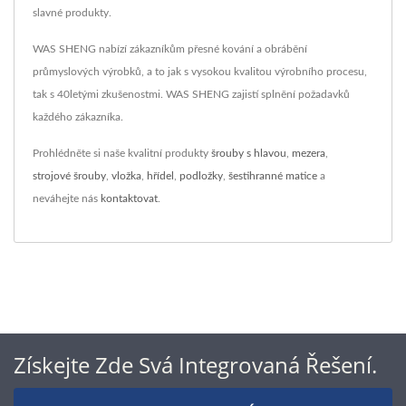
slavné produkty.
WAS SHENG nabízí zákazníkům přesné kování a obrábění
průmyslových výrobků, a to jak s vysokou kvalitou výrobního procesu,
tak s 40letými zkušenostmi. WAS SHENG zajistí splnění požadavků
každého zákazníka.
Prohlédněte si naše kvalitní produkty
šrouby s hlavou
,
mezera
,
strojové šrouby
,
vložka
,
hřídel
,
podložky
,
šestihranné matice
a
neváhejte nás
kontaktovat
.
Získejte Zde Svá Integrovaná Řešení.