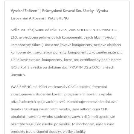
Výrobní Zařízení | Průmyslové Kovové Součástky - Výroba
Lisováním A Kování | WAS SHENG
Sídlící na Tchaj-wanu od roku 1985, WAS SHENG ENTERPRISE CO.,
LTD. je výrobcem průmyslových komponentů. Jejich hlavní výrobní
komponenty zahrnují mosazné kovové komponenty, ocelové obráběcí
komponenty, lisované komponenty, komponenty z kovaného materiálu
a hliníkové extruzní komponenty, které jsou certifikovány podle norem
ISO a RoHS s veškerou dokumentací PPAP, IMDS a COC na všech
úrovních.
WAS SHENG má 40 let zkušeností v CNC obrábění, frézování,
vícestupňovém studeném kování, progresivním lisování a výrobě
přizpůsobených spojovacích prvků. Kombinujeme mezinárodní tržní
trendy s 30letými zkušenostmi výroby, jsme odborníci na CNC
obrábění, lisování a výrobu studeně kovaných dílů, naši specialisté
okamžitě reagují od návrhu po výrobu. Mimochodem, naše slavné
produkty jsou distanční sloupky, vložky a kolíky.