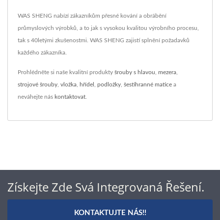
WAS SHENG nabízí zákazníkům přesné kování a obrábění
průmyslových výrobků, a to jak s vysokou kvalitou výrobního procesu,
tak s 40letými zkušenostmi. WAS SHENG zajistí splnění požadavků
každého zákazníka.
Prohlédněte si naše kvalitní produkty
šrouby s hlavou
,
mezera
,
strojové šrouby
,
vložka
,
hřídel
,
podložky
,
šestihranné matice
a
neváhejte nás
kontaktovat
.
Získejte Zde Svá Integrovaná Řešení.
KONTAKTUJTE NÁS!!