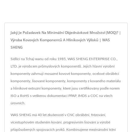
Jaký Je Požadavek Na Minimální Objednávkové Množství (MOQ)? |
Výroba Kovových Komponentů A Hliníkových Výlisků | WAS
SHENG
Sídlící na Tchaj-wanu od roku 1985, WAS SHENG ENTERPRISE CO.,
LTD. je výrobcem průmyslových komponentů. Jejich hlavní výrobní
komponenty zahrnují mosazné kovové komponenty, ocelové obráběcí
komponenty, lisované komponenty, komponenty z kovaného materiálu
a hliníkové extruzní komponenty, které jsou certifikovány podle norem
ISO a RoHS s veškerou dokumentací PPAP, IMDS a COC na všech
úrovních.
WAS SHENG má 40 let zkušeností v CNC obrábění, frézování,
vícestupňovém studeném kování, progresivním lisování a výrobě
přizpůsobených spojovacích prvků. Kombinujeme mezinárodní tržní