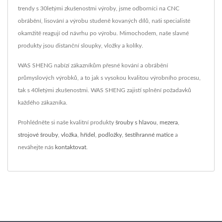
trendy s 30letými zkušenostmi výroby, jsme odborníci na CNC
obrábění, lisování a výrobu studeně kovaných dílů, naši specialisté
okamžitě reagují od návrhu po výrobu. Mimochodem, naše slavné
produkty jsou distanční sloupky, vložky a kolíky.
WAS SHENG nabízí zákazníkům přesné kování a obrábění
průmyslových výrobků, a to jak s vysokou kvalitou výrobního procesu,
tak s 40letými zkušenostmi. WAS SHENG zajistí splnění požadavků
každého zákazníka.
Prohlédněte si naše kvalitní produkty
šrouby s hlavou
,
mezera
,
strojové šrouby
,
vložka
,
hřídel
,
podložky
,
šestihranné matice
a
neváhejte nás
kontaktovat
.