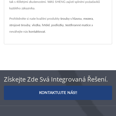
tak s 40letými zkušenostmi. WAS SHENG zajistí splnění požadavků
každého zákazníka.
Prohlédněte si naše kvalitní produkty
šrouby s hlavou
,
mezera
,
strojové šrouby
,
vložka
,
hřídel
,
podložky
,
šestihranné matice
a
neváhejte nás
kontaktovat
.
Získejte Zde Svá Integrovaná Řešení.
KONTAKTUJTE NÁS!!