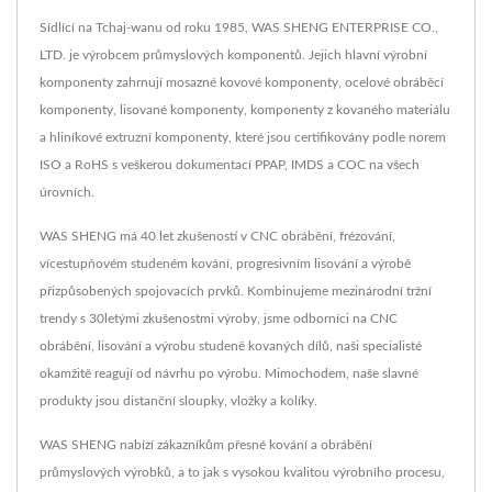
Sídlící na Tchaj-wanu od roku 1985, WAS SHENG ENTERPRISE CO.,
LTD. je výrobcem průmyslových komponentů. Jejich hlavní výrobní
komponenty zahrnují mosazné kovové komponenty, ocelové obráběcí
komponenty, lisované komponenty, komponenty z kovaného materiálu
a hliníkové extruzní komponenty, které jsou certifikovány podle norem
ISO a RoHS s veškerou dokumentací PPAP, IMDS a COC na všech
úrovních.
WAS SHENG má 40 let zkušeností v CNC obrábění, frézování,
vícestupňovém studeném kování, progresivním lisování a výrobě
přizpůsobených spojovacích prvků. Kombinujeme mezinárodní tržní
trendy s 30letými zkušenostmi výroby, jsme odborníci na CNC
obrábění, lisování a výrobu studeně kovaných dílů, naši specialisté
okamžitě reagují od návrhu po výrobu. Mimochodem, naše slavné
produkty jsou distanční sloupky, vložky a kolíky.
WAS SHENG nabízí zákazníkům přesné kování a obrábění
průmyslových výrobků, a to jak s vysokou kvalitou výrobního procesu,