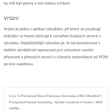
by měl být pevný a mít nízkou tvrdost.
Vrtání
Vrtání je jedna z aplikací obrábění, při které se používají
otáčející se řezné nástroje k vytváření kulatých otvorů v
obrobku. Nejdůležitější výhodou je, že lze kombinovat s
dalšími obráběcími operacemi pro vytvoření vysoké
přesnosti a přesných otvorů v různých materiálech od POM
po kov najednou.
Co Je To Počítačové Řízení Číslicovou Kontrolou (CNC) Obrábění? |
Průmyslové Kovové Součástky - Výroba Lisováním A Kování | WAS
SHENG