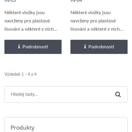
IN-03
IN-04
Plastovou Formu
Černé Niklování
Některé vložky jsou
Některé vložky jsou
navrženy pro plastové
navrženy pro plastové
lisování a některé z nich
lisování a některé z nich
jsou navrženy...
jsou navrženy...
Podrobnosti
Podrobnosti
Výsledek 1 - 4 z 4
Produkty