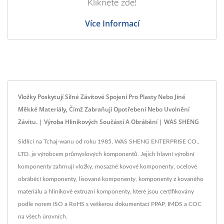
Klikněte zde!
Více Informací
Vložky Poskytují Silné Závitové Spojení Pro Plasty Nebo Jiné
Měkké Materiály, Čímž Zabraňují Opotřebení Nebo Uvolnění
Závitu. | Výroba Hliníkových Součástí A Obrábění | WAS SHENG
Sídlící na Tchaj-wanu od roku 1985, WAS SHENG ENTERPRISE CO.,
LTD. je výrobcem průmyslových komponentů. Jejich hlavní výrobní
komponenty zahrnují vložky, mosazné kovové komponenty, ocelové
obráběcí komponenty, lisované komponenty, komponenty z kovaného
materiálu a hliníkové extruzní komponenty, které jsou certifikovány
podle norem ISO a RoHS s veškerou dokumentací PPAP, IMDS a COC
na všech úrovních.