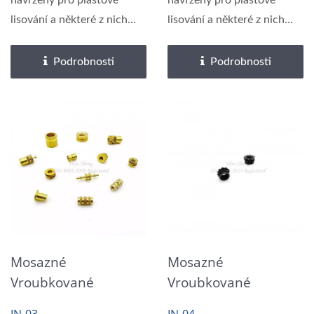
navrženy pro plastové
navrženy pro plastové
lisování a některé z nich
lisování a některé z nich
jsou navrženy...
jsou navrženy...
Podrobnosti
Podrobnosti
Mosazné
Mosazné
Vroubkované
Vroubkované
Závitové Vložky Pro
Závitové Vložky