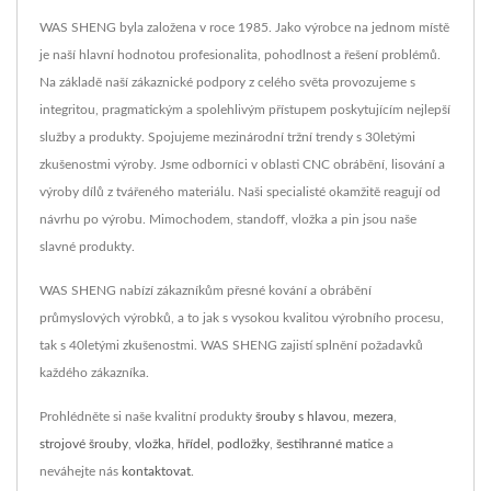
WAS SHENG byla založena v roce 1985. Jako výrobce na jednom místě
je naší hlavní hodnotou profesionalita, pohodlnost a řešení problémů.
Na základě naší zákaznické podpory z celého světa provozujeme s
integritou, pragmatickým a spolehlivým přístupem poskytujícím nejlepší
služby a produkty. Spojujeme mezinárodní tržní trendy s 30letými
zkušenostmi výroby. Jsme odborníci v oblasti CNC obrábění, lisování a
výroby dílů z tvářeného materiálu. Naši specialisté okamžitě reagují od
návrhu po výrobu. Mimochodem, standoff, vložka a pin jsou naše
slavné produkty.
WAS SHENG nabízí zákazníkům přesné kování a obrábění
průmyslových výrobků, a to jak s vysokou kvalitou výrobního procesu,
tak s 40letými zkušenostmi. WAS SHENG zajistí splnění požadavků
každého zákazníka.
Prohlédněte si naše kvalitní produkty
šrouby s hlavou
,
mezera
,
strojové šrouby
,
vložka
,
hřídel
,
podložky
,
šestihranné matice
a
neváhejte nás
kontaktovat
.