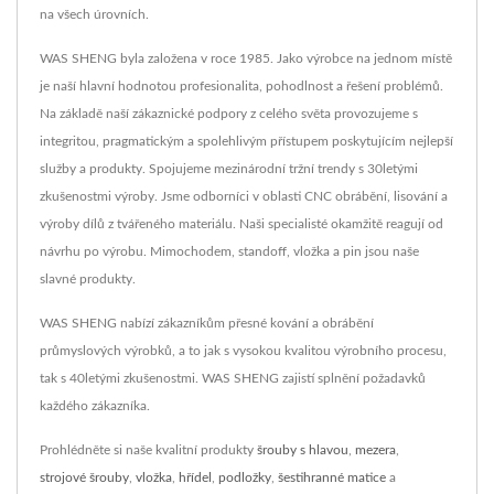
na všech úrovních.
WAS SHENG byla založena v roce 1985. Jako výrobce na jednom místě
je naší hlavní hodnotou profesionalita, pohodlnost a řešení problémů.
Na základě naší zákaznické podpory z celého světa provozujeme s
integritou, pragmatickým a spolehlivým přístupem poskytujícím nejlepší
služby a produkty. Spojujeme mezinárodní tržní trendy s 30letými
zkušenostmi výroby. Jsme odborníci v oblasti CNC obrábění, lisování a
výroby dílů z tvářeného materiálu. Naši specialisté okamžitě reagují od
návrhu po výrobu. Mimochodem, standoff, vložka a pin jsou naše
slavné produkty.
WAS SHENG nabízí zákazníkům přesné kování a obrábění
průmyslových výrobků, a to jak s vysokou kvalitou výrobního procesu,
tak s 40letými zkušenostmi. WAS SHENG zajistí splnění požadavků
každého zákazníka.
Prohlédněte si naše kvalitní produkty
šrouby s hlavou
,
mezera
,
strojové šrouby
,
vložka
,
hřídel
,
podložky
,
šestihranné matice
a