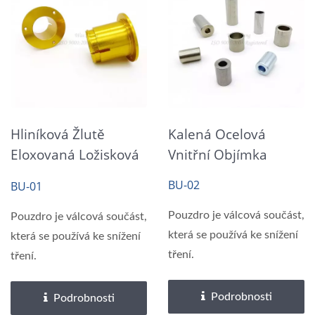
Hliníková Žlutě
Kalená Ocelová
Eloxovaná Ložisková
Vnitřní Objímka
Objímka
BU-02
BU-01
Pouzdro je válcová součást,
Pouzdro je válcová součást,
která se používá ke snížení
která se používá ke snížení
tření.
tření.
Podrobnosti
Podrobnosti