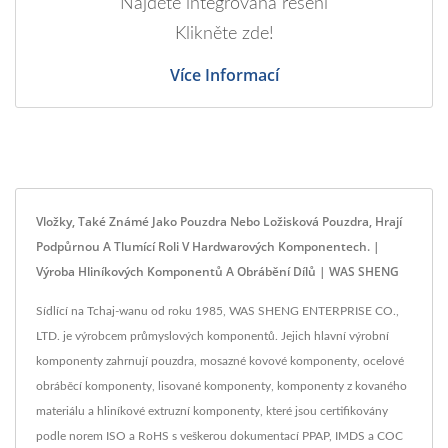
Najděte integrovaná řešení
Klikněte zde!
Více Informací
Vložky, Také Známé Jako Pouzdra Nebo Ložisková Pouzdra, Hrají
Podpůrnou A Tlumící Roli V Hardwarových Komponentech. |
Výroba Hliníkových Komponentů A Obrábění Dílů | WAS SHENG
Sídlící na Tchaj-wanu od roku 1985, WAS SHENG ENTERPRISE CO.,
LTD. je výrobcem průmyslových komponentů. Jejich hlavní výrobní
komponenty zahrnují pouzdra, mosazné kovové komponenty, ocelové
obráběcí komponenty, lisované komponenty, komponenty z kovaného
materiálu a hliníkové extruzní komponenty, které jsou certifikovány
podle norem ISO a RoHS s veškerou dokumentací PPAP, IMDS a COC