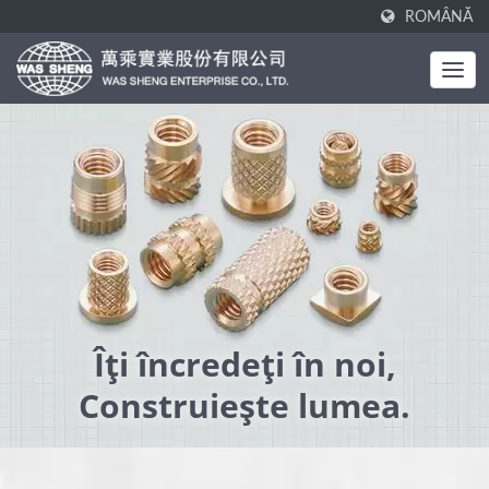
ROMÂNĂ
Îți încredeți în noi,
Construiește lumea.