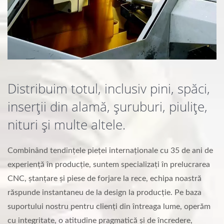
Distribuim totul, inclusiv pini, spăci,
inserții din alamă, șuruburi, piulițe,
nituri și multe altele.
Combinând tendințele pieței internaționale cu 35 de ani de
experiență în producție, suntem specializați în prelucrarea
CNC, ștanțare și piese de forjare la rece, echipa noastră
răspunde instantaneu de la design la producție. Pe baza
suportului nostru pentru clienți din întreaga lume, operăm
cu integritate, o atitudine pragmatică și de încredere,