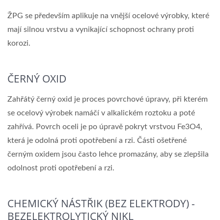
ŽPG se především aplikuje na vnější ocelové výrobky, které
mají silnou vrstvu a vynikající schopnost ochrany proti
korozi.
ČERNÝ OXID
Zahřátý černý oxid je proces povrchové úpravy, při kterém
se ocelový výrobek namáčí v alkalickém roztoku a poté
zahřívá. Povrch oceli je po úpravě pokryt vrstvou Fe3O4,
která je odolná proti opotřebení a rzi. Části ošetřené
černým oxidem jsou často lehce promazány, aby se zlepšila
odolnost proti opotřebení a rzi.
CHEMICKÝ NÁSTŘIK (BEZ ELEKTRODY) -
BEZELEKTROLYTICKÝ NIKL