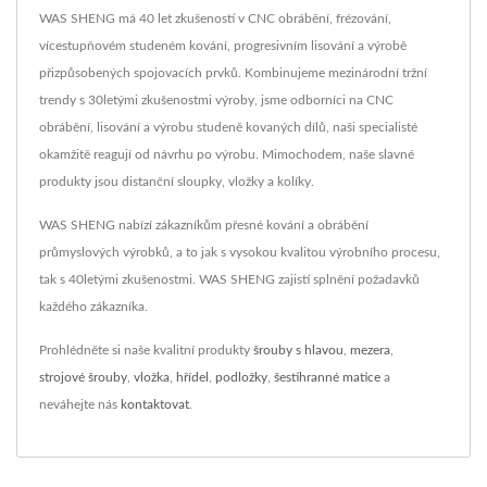
WAS SHENG má 40 let zkušeností v CNC obrábění, frézování,
vícestupňovém studeném kování, progresivním lisování a výrobě
přizpůsobených spojovacích prvků. Kombinujeme mezinárodní tržní
trendy s 30letými zkušenostmi výroby, jsme odborníci na CNC
obrábění, lisování a výrobu studeně kovaných dílů, naši specialisté
okamžitě reagují od návrhu po výrobu. Mimochodem, naše slavné
produkty jsou distanční sloupky, vložky a kolíky.
WAS SHENG nabízí zákazníkům přesné kování a obrábění
průmyslových výrobků, a to jak s vysokou kvalitou výrobního procesu,
tak s 40letými zkušenostmi. WAS SHENG zajistí splnění požadavků
každého zákazníka.
Prohlédněte si naše kvalitní produkty
šrouby s hlavou
,
mezera
,
strojové šrouby
,
vložka
,
hřídel
,
podložky
,
šestihranné matice
a
neváhejte nás
kontaktovat
.