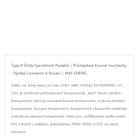
Typy A Účely Speciálních Povlaků | Průmyslové Kovové Součástky
- Výroba Lisováním A Kování | WAS SHENG
Sídlící na Tchaj-wanu od roku 1985, WAS SHENG ENTERPRISE CO.,
LTD. je výrobcem průmyslových komponentů. Jejich hlavní výrobní
komponenty zahrnují mosazné kovové komponenty, ocelové obráběcí
komponenty, lisované komponenty, komponenty z kovaného materiálu
a hliníkové extruzní komponenty, které jsou certifikovány podle norem
ISO a RoHS s veškerou dokumentací PPAP, IMDS a COC na všech
úrovních.