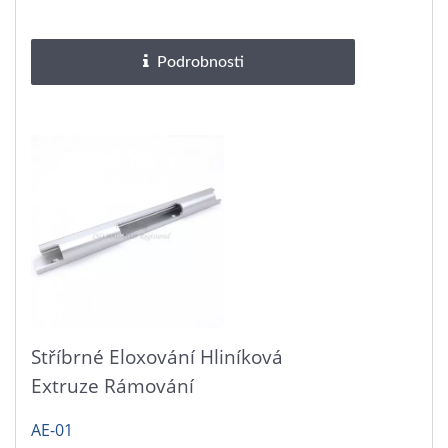
povrchové úpravy,...
Podrobnosti
Stříbrné Eloxování Hliníková
Extruze Rámování
AE-01