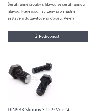
Šestihranné šrouby s hlavou se šestihrannou
hlavou, které jsou navrženy pro snadné
sestavení do závitového otvoru. Pevná
šestihranná hlava...
Podrobnosti
DIN933 Slitinové 12.9 Vnější