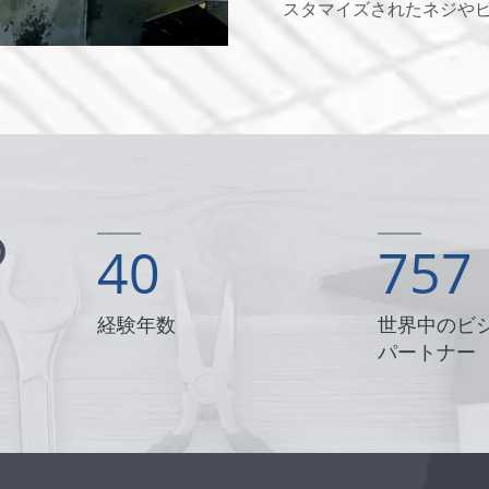
スタマイズされたネジや
の
40
757
経験年数
世界中のビ
パートナー