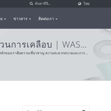
ไทย
อย
ข่าวสาร
ติดต่อเรา
้นส่วนการเคลือบ | WAS
นิยมหลักของเราคือความเชี่ยวชาญ ความสะดวกสบายและการแก้
ถือให้บริการและผลิตภัณฑ์ที่ดีที่สุด