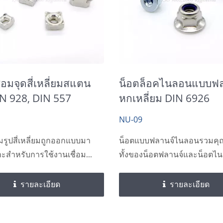
ื่อมจุดสี่เหลี่ยมสแตน
น็อตล็อคไนลอนแบบฟล
IN 928, DIN 557
หกเหลี่ยม DIN 6926
NU-09
อมรูปสี่เหลี่ยมถูกออกแบบมา
น็อตแบบฟลานจ์ไนลอนรวมคุณ
ะสำหรับการใช้งานเชื่อม...
ทั้งของน็อตฟลานจ์และน็อตไน
รายละเอียด
รายละเอียด