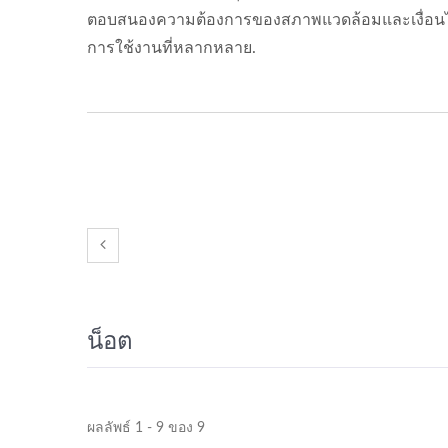
ตอบสนองความต้องการของสภาพแวดล้อมและเงื่อน
การใช้งานที่หลากหลาย.
น็อต
ผลลัพธ์ 1 - 9 ของ 9