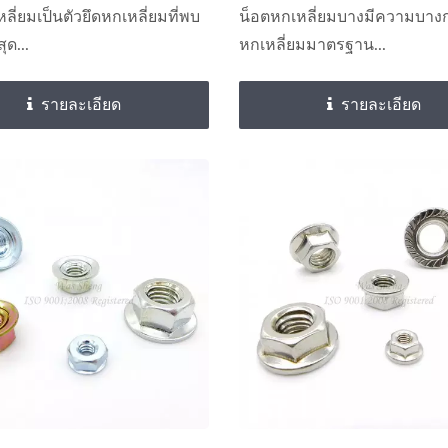
ลี่ยมเป็นตัวยึดหกเหลี่ยมที่พบ
น็อตหกเหลี่ยมบางมีความบางก
เพลาขนาดแม่นยำ
ชิ้นส่วนทองเหลือง
สุด...
หกเหลี่ยมมาตรฐาน...
รายละเอียด
รายละเอียด