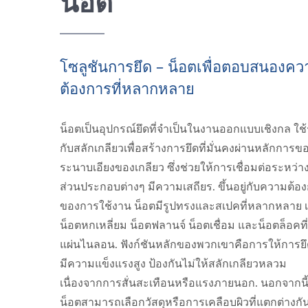
น็อต
โซลูชันการยึด – น็อตเพื่อตอบสนองคว
ต้องการที่หลากหลาย
น็อตเป็นอุปกรณ์ยึดที่จำเป็นในงานออกแบบเชิงกล ใช้
กับสลักเกลียวเพื่อสร้างการยึดที่มั่นคงผ่านหลักการข
ระนาบเอียงของเกลียว ซึ่งช่วยให้การเชื่อมต่อระหว่า
ส่วนประกอบต่างๆ มีความเสถียร. ขึ้นอยู่กับความต้อ
ของการใช้งาน น็อตมีรูปทรงและสเปคที่หลากหลาย เ
น็อตหกเหลี่ยม น็อตฟลานจ์ น็อตเชื่อม และน็อตล็อคที่
แผ่นไนลอน. ฟังก์ชันหลักของพวกเขาคือการให้การยึด
มีความแข็งแรงสูง ป้องกันไม่ให้สลักเกลียวหลวม
เนื่องจากการสั่นสะเทือนหรือแรงภายนอก. นอกจากนี
น็อตสามารถเลือกวัสดุหรือการเคลือบผิวที่แตกต่างกัน