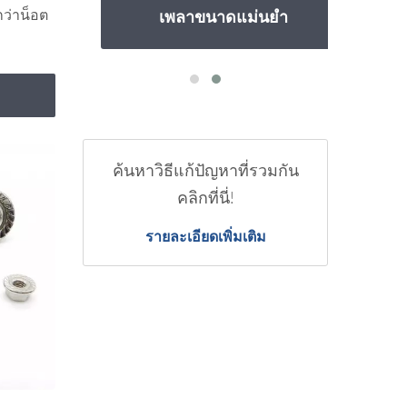
ว่าน็อต
เพลาขนาดแม่นยำ
ค้นหาวิธีแก้ปัญหาที่รวมกัน
คลิกที่นี่!
รายละเอียดเพิ่มเติม