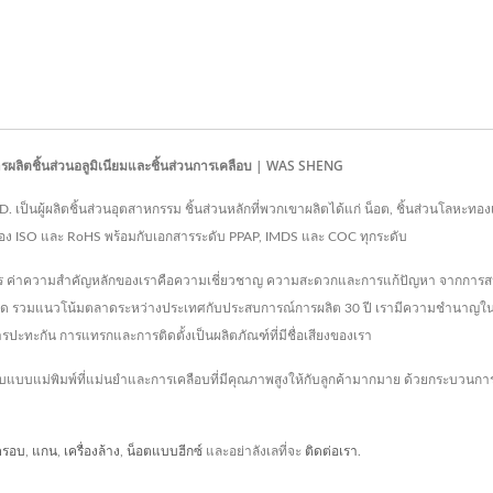
รผลิตชิ้นส่วนอลูมิเนียมและชิ้นส่วนการเคลือบ | WAS SHENG
เป็นผู้ผลิตชิ้นส่วนอุตสาหกรรม ชิ้นส่วนหลักที่พวกเขาผลิตได้แก่ น็อต, ชิ้นส่วนโลหะทองเ
ารรับรอง ISO และ RoHS พร้อมกับเอกสารระดับ PPAP, IMDS และ COC ทุกระดับ
บวงจร ค่าความสำคัญหลักของเราคือความเชี่ยวชาญ ความสะดวกและการแก้ปัญหา จากการสนับ
ี่สุด รวมแนวโน้มตลาดระหว่างประเทศกับประสบการณ์การผลิต 30 ปี เรามีความชำนาญในการก
ปะทะกัน การแทรกและการติดตั้งเป็นผลิตภัณฑ์ที่มีชื่อเสียงของเรา
บบแม่พิมพ์ที่แม่นยำและการเคลือบที่มีคุณภาพสูงให้กับลูกค้ามากมาย ด้วยกระบวนก
ครอบ
,
แกน
,
เครื่องล้าง
,
น็อตแบบฮีกซ์
และอย่าลังเลที่จะ
ติดต่อเรา
.