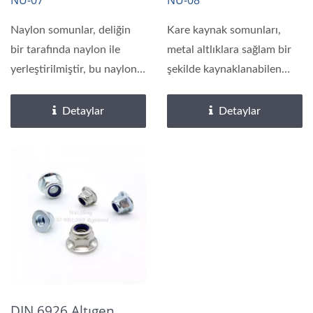
NU-07
NU-08
Somunları
Naylon somunlar, deliğin
Kare kaynak somunları,
bir tarafında naylon ile
metal altlıklara sağlam bir
yerleştirilmiştir, bu naylon
şekilde kaynaklanabilen
parça somunun...
dört kenarlı...
Detaylar
Detaylar
DIN 6926 Altıgen