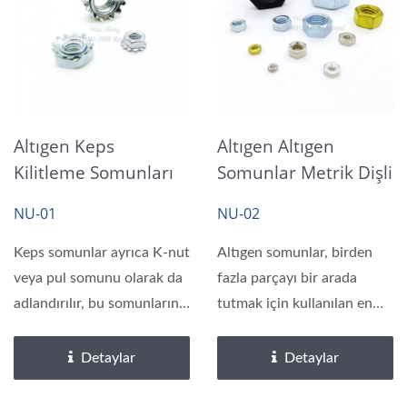
Altıgen Keps
Altıgen Altıgen
Kilitleme Somunları
Somunlar Metrik Dişli
Çelik Çinko Kaplama
DIN 934 / DIN 439
NU-01
NU-02
Keps somunlar ayrıca K-nut
Altıgen somunlar, birden
veya pul somunu olarak da
fazla parçayı bir arada
adlandırılır, bu somunların
tutmak için kullanılan en
gevşemeyi...
yaygın altıgen...
Detaylar
Detaylar