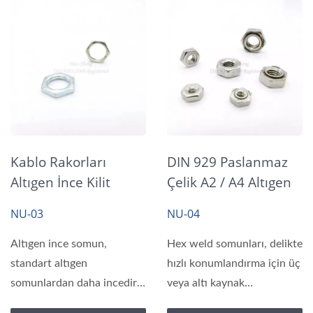
Kablo Rakorları
DIN 929 Paslanmaz
Altıgen İnce Kilit
Çelik A2 / A4 Altıgen
Somunları, Çelik
Kaynak Somunları
NU-03
NU-04
Çinko Kaplama
Altıgen ince somun,
Hex weld somunları, delikte
standart altıgen
hızlı konumlandırma için üç
somunlardan daha incedir,
veya altı kaynak
dar alanlarda kullanılır...
projeksiyonu...