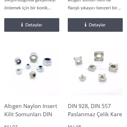
sıkıştırıldığında gevşemeyi
altıgen somun hem de
önlemek için bir konik
flanşlı yıkayıcı benzeri bir
yıkayıcıya...
tabanı...
Detaylar
Detaylar
Altıgen Naylon Insert
DIN 928, DIN 557
Kilit Somunları DIN
Paslanmaz Çelik Kare
985, DIN 6924
Spot Kaynak