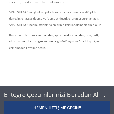
standoff, insert ve pin ünlü ürünlerimizdir.
'WAS SHENG', müşterilere yüksek kaliteli imalat süreci ve 40 yıllık
deneyimle hassas dövme ve işleme endüstriyel ürünler sunmaktadır.
'WAS SHENG', her müşterinin taleplerinin karşılandığından emin olur.
Kaliteli ürünlerimizi
soket vidaları
,
ayırıcı
,
makine vidaları
,
burç
,
şaft
,
yıkama somunları
,
altıgen somunlar
görüntüleyin ve
Bize Ulaşın
için
çekinmeden iletişime geçin.
Entegre Çözümlerinizi Buradan Alın.
HEMEN İLETIŞIME GEÇIN!!