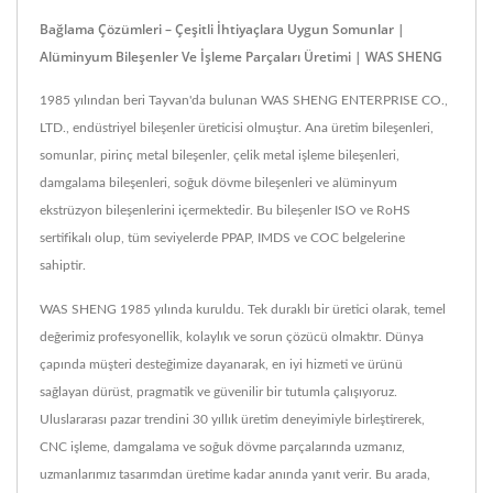
Bağlama Çözümleri – Çeşitli İhtiyaçlara Uygun Somunlar |
Alüminyum Bileşenler Ve İşleme Parçaları Üretimi | WAS SHENG
1985 yılından beri Tayvan'da bulunan WAS SHENG ENTERPRISE CO.,
LTD., endüstriyel bileşenler üreticisi olmuştur. Ana üretim bileşenleri,
somunlar, pirinç metal bileşenler, çelik metal işleme bileşenleri,
damgalama bileşenleri, soğuk dövme bileşenleri ve alüminyum
ekstrüzyon bileşenlerini içermektedir. Bu bileşenler ISO ve RoHS
sertifikalı olup, tüm seviyelerde PPAP, IMDS ve COC belgelerine
sahiptir.
WAS SHENG 1985 yılında kuruldu. Tek duraklı bir üretici olarak, temel
değerimiz profesyonellik, kolaylık ve sorun çözücü olmaktır. Dünya
çapında müşteri desteğimize dayanarak, en iyi hizmeti ve ürünü
sağlayan dürüst, pragmatik ve güvenilir bir tutumla çalışıyoruz.
Uluslararası pazar trendini 30 yıllık üretim deneyimiyle birleştirerek,
CNC işleme, damgalama ve soğuk dövme parçalarında uzmanız,
uzmanlarımız tasarımdan üretime kadar anında yanıt verir. Bu arada,