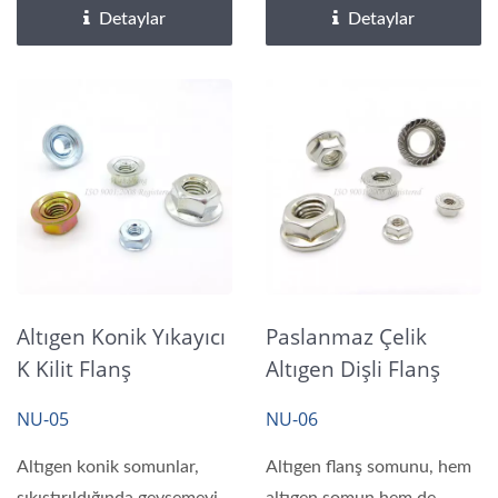
Detaylar
Detaylar
Altıgen Konik Yıkayıcı
Paslanmaz Çelik
K Kilit Flanş
Altıgen Dişli Flanş
Somunları
Somunları DIN 6923,
NU-05
NU-06
IFI
Altıgen konik somunlar,
Altıgen flanş somunu, hem