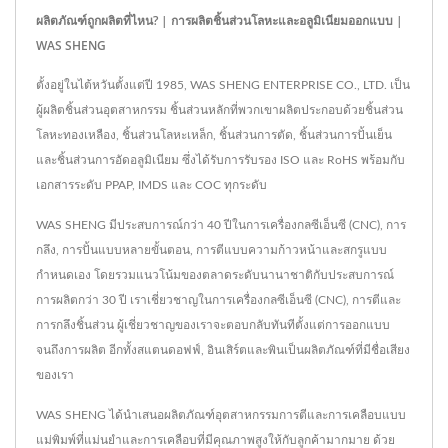
ผลิตภัณฑ์ถูกผลิตที่ไหน? | การผลิตชิ้นส่วนโลหะและอลูมิเนียมออกแบบ |
WAS SHENG
ตั้งอยู่ในไต้หวันตั้งแต่ปี 1985, WAS SHENG ENTERPRISE CO., LTD. เป็น
ผู้ผลิตชิ้นส่วนอุตสาหกรรม ชิ้นส่วนหลักที่พวกเขาผลิตประกอบด้วยชิ้นส่วน
โลหะทองเหลือง, ชิ้นส่วนโลหะเหล็ก, ชิ้นส่วนการตัด, ชิ้นส่วนการปั้นเย็น
และชิ้นส่วนการอัดอลูมิเนียม ซึ่งได้รับการรับรอง ISO และ RoHS พร้อมกับ
เอกสารระดับ PPAP, IMDS และ COC ทุกระดับ
WAS SHENG มีประสบการณ์กว่า 40 ปีในการเครื่องกลซีเอ็นซี (CNC), การ
กลึง, การปั้นแบบหลายขั้นตอน, การตีแบบความก้าวหน้าและสกรูแบบ
กำหนดเอง โดยรวมแนวโน้มของตลาดระดับนานาชาติกับประสบการณ์
การผลิตกว่า 30 ปี เราเชี่ยวชาญในการเครื่องกลซีเอ็นซี (CNC), การตีและ
การกลึงชิ้นส่วน ผู้เชี่ยวชาญของเราจะตอบกลับทันทีตั้งแต่การออกแบบ
จนถึงการผลิต อีกทั้งสแตนดอฟฟ์, อินเสิร์ตและพินเป็นผลิตภัณฑ์ที่มีชื่อเสียง
ของเรา
WAS SHENG ได้นำเสนอผลิตภัณฑ์อุตสาหกรรมการตีและการเคลือบแบบ
แม่พิมพ์ที่แม่นยำและการเคลือบที่มีคุณภาพสูงให้กับลูกค้ามากมาย ด้วย