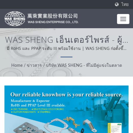
ไทย
WAS SHENG เอ็นเตอร์ไพรส์ - ผู้ที่
ไม่มีใครเทียบได้ในตลาด | การ
มี RoHS และ PPAP ระดับ III พร้อมใช้งาน | WAS SHENG ก่อตั้งขึ้น
ในปี 1985 โดยเป็นผู้ผลิตแบบครบวงจร ค่านิยมหลักของเราคือความ
ผลิตชิ้นส่วนโลหะทองเหลืองและ
เชี่ยวชาญ ความสะดวกสบายและการแก้ปัญหา จากการสนับสนุน
Home
/
ข่าวสาร
/
บริษัท WAS SHENG - ที่ไม่มีคู่แข่งในตลาด
เหล็ก | WAS SHENG
ลูกค้าของเราทั่วโลก เราดำเนินธุรกิจด้วยความซื่อสัตย์ มีทัศนคติที่
เหมาะสมและเป็นที่เชื่อถือให้บริการและผลิตภัณฑ์ที่ดีที่สุด