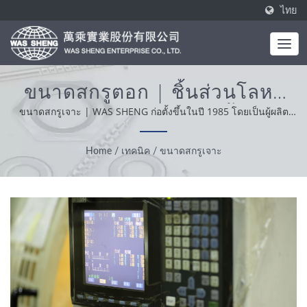
ไทย
ขนาดสกรูตอก | ชิ้นส่วนโลหะ
อุตสาหกรรม - การผลิตชิ้นส่วน
ขนาดสกรูเจาะ | WAS SHENG ก่อตั้งขึ้นในปี 1985 โดยเป็นผู้ผลิต
แบบครบวงจร ค่านิยมหลักของเราคือความเชี่ยวชาญ ความสะดวก
โลหะ - การตีและการปั้น | WAS
สบายและการแก้ปัญหา จากการสนับสนุนลูกค้าของเราทั่วโลก เรา
Home
/
เทคนิค
/
ขนาดสกรูเจาะ
SHENG
ดำเนินธุรกิจด้วยความซื่อสัตย์ มีทัศนคติที่เหมาะสมและเป็นที่เชื่อถือให้
บริการและผลิตภัณฑ์ที่ดีที่สุด