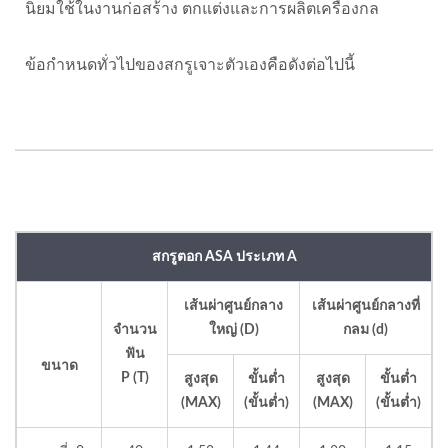
นิยมใช้ในงานก่อสร้าง ตกแต่งและการผลิตเครื่องกล
ข้อกำหนดทั่วไปของสกรูเจาะตัวเองคือดังต่อไปนี้
สกรูตอก ASA ประเภท A
เส้นผ่าศูนย์กลาง
เส้นผ่าศูนย์กลางที่
จำนวน
ใหญ่ (D)
กลม (d)
ฟัน
ขนาด
P (T)
สูงสุด
ขั้นต่ำ
สูงสุด
ขั้นต่ำ
(MAX)
(ขั้นต่ำ)
(MAX)
(ขั้นต่ำ)