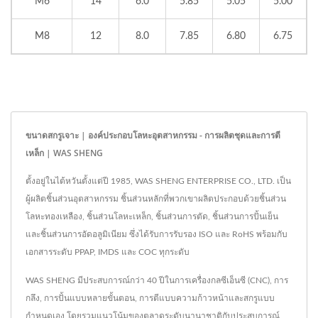
M6
14
6.0
5.85
5.05
5.00
M8
12
8.0
7.85
6.80
6.75
ขนาดสกรูเจาะ | องค์ประกอบโลหะอุตสาหกรรม - การผลิตชุดและการตี
เหล็ก | WAS SHENG
ตั้งอยู่ในไต้หวันตั้งแต่ปี 1985, WAS SHENG ENTERPRISE CO., LTD. เป็น
ผู้ผลิตชิ้นส่วนอุตสาหกรรม ชิ้นส่วนหลักที่พวกเขาผลิตประกอบด้วยชิ้นส่วน
โลหะทองเหลือง, ชิ้นส่วนโลหะเหล็ก, ชิ้นส่วนการตัด, ชิ้นส่วนการปั้นเย็น
และชิ้นส่วนการอัดอลูมิเนียม ซึ่งได้รับการรับรอง ISO และ RoHS พร้อมกับ
เอกสารระดับ PPAP, IMDS และ COC ทุกระดับ
WAS SHENG มีประสบการณ์กว่า 40 ปีในการเครื่องกลซีเอ็นซี (CNC), การ
กลึง, การปั้นแบบหลายขั้นตอน, การตีแบบความก้าวหน้าและสกรูแบบ
กำหนดเอง โดยรวมแนวโน้มของตลาดระดับนานาชาติกับประสบการณ์