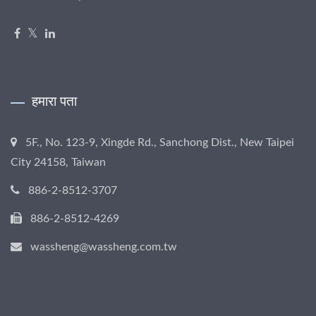
हमारा पता
5F., No. 123-9, Xingde Rd., Sanchong Dist., New Taipei
City 24158, Taiwan
886-2-8512-3707
886-2-8512-4269
wassheng@wassheng.com.tw