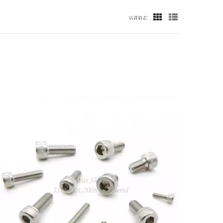
แสดง: