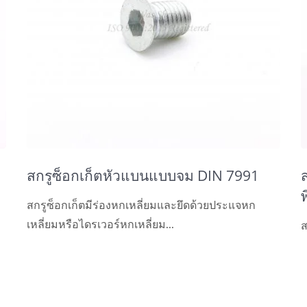
สกรูซ็อกเก็ตหัวแบนแบบจม DIN 7991
สกรูซ็อกเก็ตมีร่องหกเหลี่ยมและยึดด้วยประแจหก
เหลี่ยมหรือไดรเวอร์หกเหลี่ยม...
ส