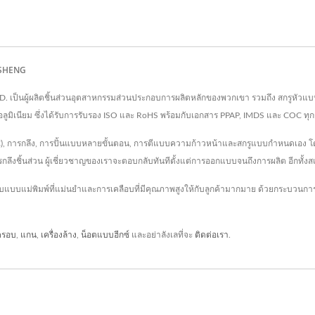
S SHENG
TD. เป็นผู้ผลิตชิ้นส่วนอุตสาหกรรมส่วนประกอบการผลิตหลักของพวกเขา รวมถึง สกรูหัวแบ
ูมิเนียม ซึ่งได้รับการรับรอง ISO และ RoHS พร้อมกับเอกสาร PPAP, IMDS และ COC ทุก
CNC), การกลึง, การปั้นแบบหลายขั้นตอน, การตีแบบความก้าวหน้าและสกรูแบบกำหนดเ
รกลึงชิ้นส่วน ผู้เชี่ยวชาญของเราจะตอบกลับทันทีตั้งแต่การออกแบบจนถึงการผลิต อีกทั้งสแ
บบแม่พิมพ์ที่แม่นยำและการเคลือบที่มีคุณภาพสูงให้กับลูกค้ามากมาย ด้วยกระบวนก
ครอบ
,
แกน
,
เครื่องล้าง
,
น็อตแบบฮีกซ์
และอย่าลังเลที่จะ
ติดต่อเรา
.