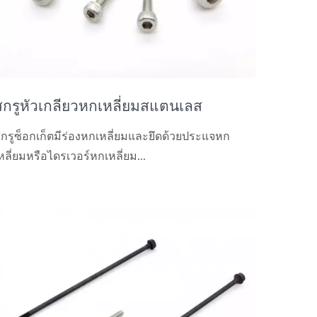
สกรูหัวเกลียวหกเหลี่ยมสแตนเลส
กรูซ็อกเก็ตมีร่องหกเหลี่ยมและยึดด้วยประแจหก
หลี่ยมหรือไดรเวอร์หกเหลี่ยม...