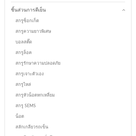
ชิ้นส่วนการตีเย็น
สกรูซ็อกเก็ต
สกรูความยาวพิเศษ
บอลสตั๊ด
สกรูล็อค
สกรูรักษาความปลอดภัย
สกรูเจาะตัวเอง
สกรูไหล่
สกรูหัวน็อตหกเหลี่ยม
สกรู SEMS
น็อต
สลักเกลียวรถเข็น