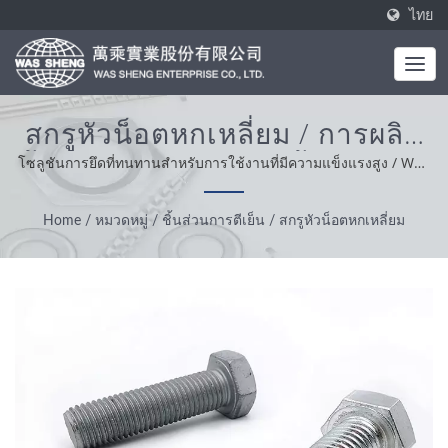
ไทย
สกรูหัวน็อตหกเหลี่ยม / การผลิต
ชิ้นส่วนอลูมิเนียมและชิ้นส่วนการ
โซลูชันการยึดที่ทนทานสำหรับการใช้งานที่มีความแข็งแรงสูง / WAS
SHENG ก่อตั้งขึ้นในปี 1985 โดยเป็นผู้ผลิตแบบครบวงจร ค่านิยมหลัก
เคลือบ | WAS SHENG
ของเราคือความเชี่ยวชาญ ความสะดวกสบายและการแก้ปัญหา จาก
Home
/
หมวดหมู่
/
ชิ้นส่วนการตีเย็น
/
สกรูหัวน็อตหกเหลี่ยม
การสนับสนุนลูกค้าของเราทั่วโลก เราดำเนินธุรกิจด้วยความซื่อสัตย์
มีทัศนคติที่เหมาะสมและเป็นที่เชื่อถือให้บริการและผลิตภัณฑ์ที่ดีที่สุด