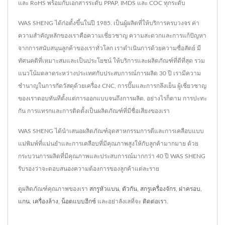
และ RoHS พร้อมกับเอกสารระดับ PPAP, IMDS และ COC ทุกระดับ
WAS SHENG ได้ก่อตั้งขึ้นในปี 1985. เป็นผู้ผลิตที่ให้บริการครบวงจร ค่า
ความสำคัญหลักของเราคือความเชี่ยวชาญ ความสะดวกและการแก้ปัญหา
จากการสนับสนุนลูกค้าของเราทั่วโลก เราดำเนินการด้วยความซื่อสัตย์ มี
ทัศนคติที่เหมาะสมและเป็นประโยชน์ ให้บริการและผลิตภัณฑ์ที่ดีที่สุด รวม
แนวโน้มตลาดระหว่างประเทศกับประสบการณ์การผลิต 30 ปี เรามีความ
ชำนาญในการกัดวัสดุด้วยเครื่อง CNC, การปั๊มและการกลึงเย็น ผู้เชี่ยวชาญ
ของเราตอบทันทีตั้งแต่การออกแบบจนถึงการผลิต. อย่างไรก็ตาม การปะทะ
กัน การแทรกและการติดตั้งเป็นผลิตภัณฑ์ที่มีชื่อเสียงของเรา
WAS SHENG ได้นำเสนอผลิตภัณฑ์อุตสาหกรรมการตีและการเคลือบแบบ
แม่พิมพ์ที่แม่นยำและการเคลือบที่มีคุณภาพสูงให้กับลูกค้ามากมาย ด้วย
กระบวนการผลิตที่มีคุณภาพและประสบการณ์มากกว่า 40 ปี WAS SHENG
รับรองว่าจะตอบสนองความต้องการของลูกค้าแต่ละราย
ดูผลิตภัณฑ์คุณภาพของเรา
สกรูหัวแบน
,
ตัวกัน
,
สกรูเครื่องจักร
,
ฝาครอบ
,
แกน
,
เครื่องล้าง
,
น็อตแบบฮีกซ์
และอย่าลังเลที่จะ
ติดต่อเรา
.