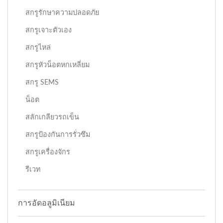
สกรูรักษาความปลอดภัย
สกรูเจาะตัวเอง
สกรูไหล่
สกรูหัวน็อตหกเหลี่ยม
สกรู SEMS
น็อต
สลักเกลียวรถเข็น
สกรูป้องกันการรั่วซึม
สกรูเครื่องจักร
รีเวท
การอัดอลูมิเนียม