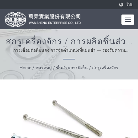
ไทย
สกรูเครื่องจักร / การผลิตชิ้นส่วน
อลูมิเนียมและชิ้นส่วนการเคลือบ
การเชื่อมต่อที่มั่นคง การจัดตำแหน่งที่แม่นยำ — รองรับความ
แข็งแกร่งที่มากขึ้น. / WAS SHENG ก่อตั้งขึ้นในปี 1985 โดยเป็นผู้ผลิต
| WAS SHENG
แบบครบวงจร ค่านิยมหลักของเราคือความเชี่ยวชาญ ความสะดวก
Home
/
หมวดหมู่
/
ชิ้นส่วนการตีเย็น
/
สกรูเครื่องจักร
สบายและการแก้ปัญหา จากการสนับสนุนลูกค้าของเราทั่วโลก เรา
ดำเนินธุรกิจด้วยความซื่อสัตย์ มีทัศนคติที่เหมาะสมและเป็นที่เชื่อถือให้
บริการและผลิตภัณฑ์ที่ดีที่สุด