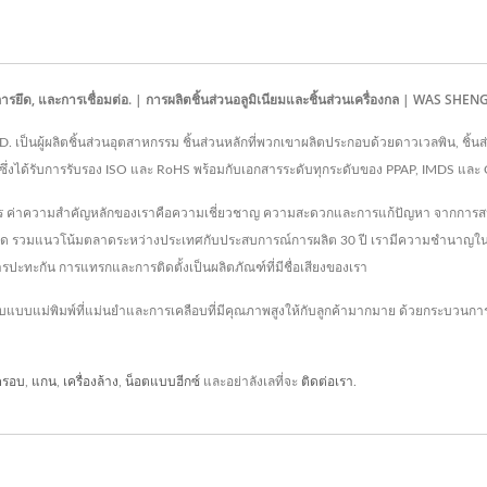
ารยึด, และการเชื่อมต่อ. | การผลิตชิ้นส่วนอลูมิเนียมและชิ้นส่วนเครื่องกล | WAS SHEN
. เป็นผู้ผลิตชิ้นส่วนอุตสาหกรรม ชิ้นส่วนหลักที่พวกเขาผลิตประกอบด้วยดาวเวลพิน, ชิ้นส
เนียม ซึ่งได้รับการรับรอง ISO และ RoHS พร้อมกับเอกสารระดับทุกระดับของ PPAP, IMDS แล
บวงจร ค่าความสำคัญหลักของเราคือความเชี่ยวชาญ ความสะดวกและการแก้ปัญหา จากการสนับ
ี่สุด รวมแนวโน้มตลาดระหว่างประเทศกับประสบการณ์การผลิต 30 ปี เรามีความชำนาญในการก
ปะทะกัน การแทรกและการติดตั้งเป็นผลิตภัณฑ์ที่มีชื่อเสียงของเรา
บบแม่พิมพ์ที่แม่นยำและการเคลือบที่มีคุณภาพสูงให้กับลูกค้ามากมาย ด้วยกระบวนก
ครอบ
,
แกน
,
เครื่องล้าง
,
น็อตแบบฮีกซ์
และอย่าลังเลที่จะ
ติดต่อเรา
.