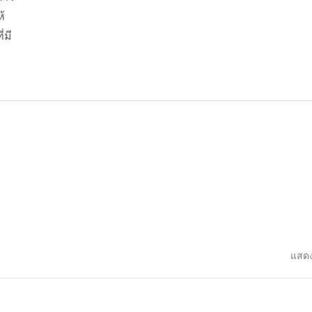
้
่มี
แสดง