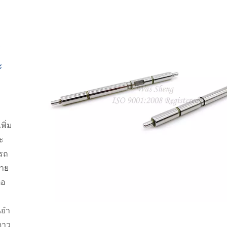
ี
ะ
พิ่ม
ะ
ารถ
ลาย
่อ
นยำ
ดาว