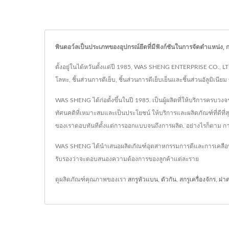
พินดอว์ลเป็นประเภทของอุปกรณ์ยึดที่มีฟังก์ชันในการจัดตำแหน่ง, ก
ตั้งอยู่ในไต้หวันตั้งแต่ปี 1985, WAS SHENG ENTERPRISE CO., LTD
โลหะ, ชิ้นส่วนการตีเย็บ, ชิ้นส่วนการตีเย็บเย็นและชิ้นส่วนอัลูมิ
WAS SHENG ได้ก่อตั้งขึ้นในปี 1985. เป็นผู้ผลิตที่ให้บริการคร
ทัศนคติที่เหมาะสมและเป็นประโยชน์ ให้บริการและผลิตภัณฑ์ที่ดีท
ของเราตอบทันทีตั้งแต่การออกแบบจนถึงการผลิต. อย่างไรก็ตาม การ
WAS SHENG ได้นำเสนอผลิตภัณฑ์อุตสาหกรรมการตีและการเคลือบแ
รับรองว่าจะตอบสนองความต้องการของลูกค้าแต่ละราย
ดูผลิตภัณฑ์คุณภาพของเรา
สกรูหัวแบน
,
ตัวกัน
,
สกรูเครื่องจักร
,
ฝา