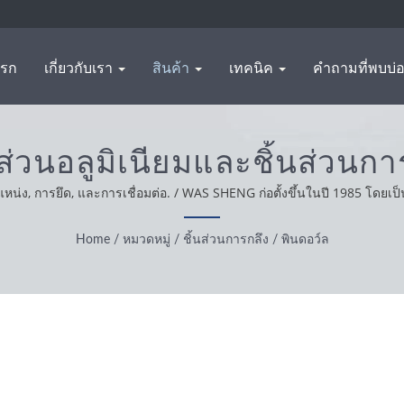
แรก
เกี่ยวกับเรา
สินค้า
เทคนิค
คำถามที่พบบ่
้นส่วนอลูมิเนียมและชิ้นส่วน
แหน่ง, การยึด, และการเชื่อมต่อ. / WAS SHENG ก่อตั้งขึ้นในปี 1985 โดย
าของเราทั่วโลก เราดำเนินธุรกิจด้วยความซื่อสัตย์ มีทัศนคติที่เหมาะสมแล
Home
/
หมวดหมู่
/
ชิ้นส่วนการกลึง
/
พินดอว์ล