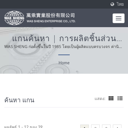
ไทย
แกนค้นหา | การผลิตชิ้นส่วน
โลหะทองเหลืองและเหล็ก | WAS
WAS SHENG ก่อตั้งขึ้นในปี 1985 โดยเป็นผู้ผลิตแบบครบวงจร ค่านิยม
หลักของเราคือความเชี่ยวชาญ ความสะดวกสบายและการแก้ปัญหา
SHENG
จากการสนับสนุนลูกค้าของเราทั่วโลก เราดำเนินธุรกิจด้วยความ
Home
ซื่อสัตย์ มีทัศนคติที่เหมาะสมและเป็นที่เชื่อถือให้บริการและผลิตภัณฑ์
ที่ดีที่สุด
ค้นหา แกน
แสดง:
ผลลัพธ์ 1 - 12 ของ 39