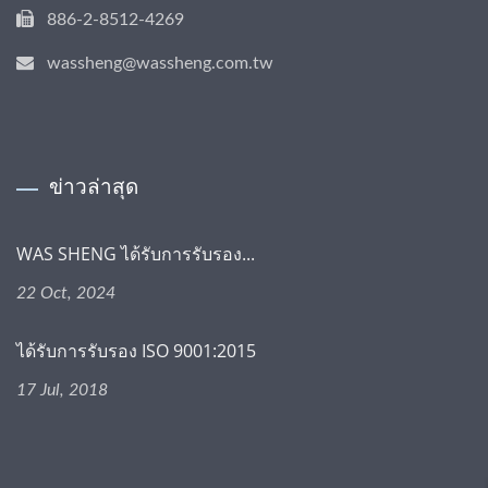
886-2-8512-4269
wassheng@wassheng.com.tw
ข่าวล่าสุด
WAS SHENG ได้รับการรับรอง...
22 Oct, 2024
ได้รับการรับรอง ISO 9001:2015
17 Jul, 2018