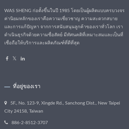
WAS SHENG ก่อตั้งขึ้นในปี 1985 โดยเป็นผู้ผลิตแบบครบวงจร
ค่านิยมหลักของเราคือความเชี่ยวชาญ ความสะดวกสบาย
และการแก้ปัญหา จากการสนับสนุนลูกค้าของเราทั่วโลก เรา
ดำเนินธุรกิจด้วยความซื่อสัตย์ มีทัศนคติที่เหมาะสมและเป็นที่
เชื่อถือให้บริการและผลิตภัณฑ์ที่ดีที่สุด
ที่อยู่ของเรา
5F., No. 123-9, Xingde Rd., Sanchong Dist., New Taipei
City 24158, Taiwan
886-2-8512-3707