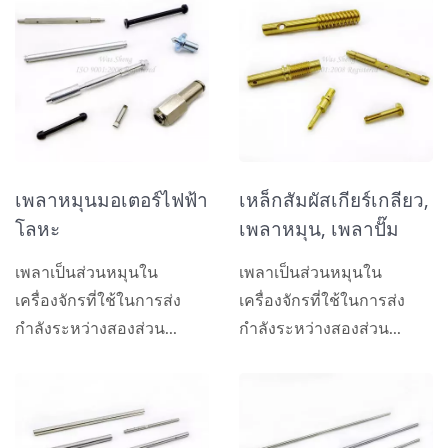
เพลาหมุนมอเตอร์ไฟฟ้า
เหล็กสัมผัสเกียร์เกลียว,
โลหะ
เพลาหมุน, เพลาปั๊ม
เพลาเป็นส่วนหมุนใน
เพลาเป็นส่วนหมุนใน
เครื่องจักรที่ใช้ในการส่ง
เครื่องจักรที่ใช้ในการส่ง
กำลังระหว่างสองส่วน...
กำลังระหว่างสองส่วน...