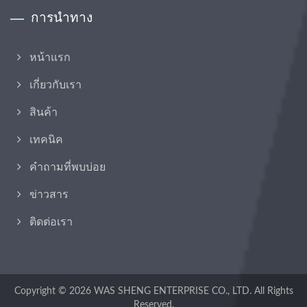
การนำทาง
หน้าแรก
เกี่ยวกับเรา
สินค้า
เทคนิค
คำถามที่พบบ่อย
ข่าวสาร
ติดต่อเรา
Copyright © 2026
WAS SHENG ENTERPRISE CO., LTD.
All Rights
Reserved.