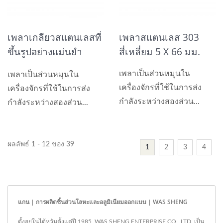
เพลาเกลียวสแตนเลสที่
เพลาสแตนเลส 303
ขึ้นรูปอย่างแม่นยำ
สี่เหลี่ยม 5 X 66 มม.
ลวดลายเกลียว ผิวเรียบ
เพลาเป็นส่วนหมุนใน
เพลาเป็นส่วนหมุนใน
เครื่องจักรที่ใช้ในการส่ง
เครื่องจักรที่ใช้ในการส่ง
กำลังระหว่างสองส่วน...
กำลังระหว่างสองส่วน...
ผลลัพธ์ 1 - 12 ของ 39
1
2
3
4
แกน | การผลิตชิ้นส่วนโลหะและอลูมิเนียมออกแบบ | WAS SHENG
ตั้งอยู่ในไต้หวันตั้งแต่ปี 1985, WAS SHENG ENTERPRISE CO., LTD. เป็น