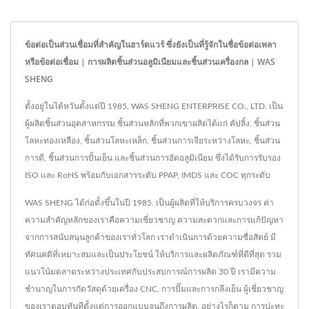
ข้อต่อเป็นส่วนเชื่อมที่สำคัญในฮาร์ดแวร์ ซึ่งยังเป็นที่รู้จักในชื่อข้อต่อเพลา
หรือข้อต่อเชื่อม | การผลิตชิ้นส่วนอลูมิเนียมและชิ้นส่วนเครื่องกล | WAS
SHENG
ตั้งอยู่ในไต้หวันตั้งแต่ปี 1985, WAS SHENG ENTERPRISE CO., LTD. เป็น
ผู้ผลิตชิ้นส่วนอุตสาหกรรม ชิ้นส่วนหลักที่พวกเขาผลิตได้แก่ คัปลิ้ง, ชิ้นส่วน
โลหะทองเหลือง, ชิ้นส่วนโลหะเหล็ก, ชิ้นส่วนการเจียระหว่างโลหะ, ชิ้นส่วน
การตี, ชิ้นส่วนการปั้นเย็น และชิ้นส่วนการอัดอลูมิเนียม ซึ่งได้รับการรับรอง
ISO และ RoHS พร้อมกับเอกสารระดับ PPAP, IMDS และ COC ทุกระดับ
WAS SHENG ได้ก่อตั้งขึ้นในปี 1985. เป็นผู้ผลิตที่ให้บริการครบวงจร ค่า
ความสำคัญหลักของเราคือความเชี่ยวชาญ ความสะดวกและการแก้ปัญหา
จากการสนับสนุนลูกค้าของเราทั่วโลก เราดำเนินการด้วยความซื่อสัตย์ มี
ทัศนคติที่เหมาะสมและเป็นประโยชน์ ให้บริการและผลิตภัณฑ์ที่ดีที่สุด รวม
แนวโน้มตลาดระหว่างประเทศกับประสบการณ์การผลิต 30 ปี เรามีความ
ชำนาญในการกัดวัสดุด้วยเครื่อง CNC, การปั๊มและการกลึงเย็น ผู้เชี่ยวชาญ
ของเราตอบทันทีตั้งแต่การออกแบบจนถึงการผลิต. อย่างไรก็ตาม การปะทะ