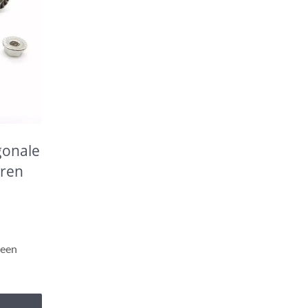
gonale
eren
 een