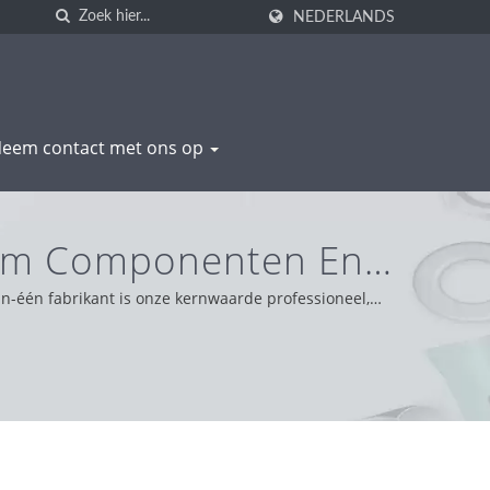
NEDERLANDS
eem contact met ons op
ium Componenten En
SHENG
n-één fabrikant is onze kernwaarde professioneel,
gmatische en betrouwbare houding en bieden we de