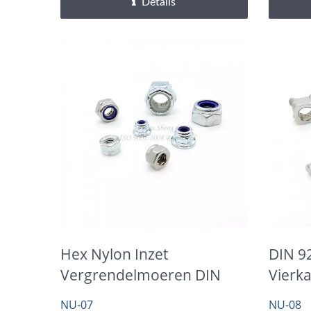
Details
Hex Nylon Inzet
DIN 9
Vergrendelmoeren DIN
Vierk
985, DIN 6924
NU-07
NU-08