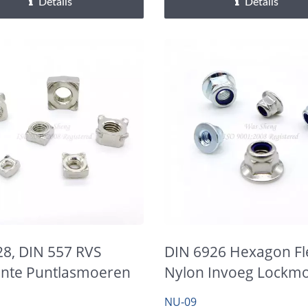
Details
Details
28, DIN 557 RVS
DIN 6926 Hexagon Fl
ante Puntlasmoeren
Nylon Invoeg Lockm
NU-09