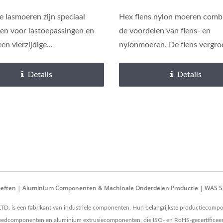
e lasmoeren zijn speciaal
Hex flens nylon moeren comb
n voor lastoepassingen en
de voordelen van flens- en
n vierzijdige...
nylonmoeren. De flens vergroo
Details
Details
ehoeften | Aluminium Componenten & Machinale Onderdelen Productie | WAS
. is een fabrikant van industriële componenten. Hun belangrijkste productiecom
componenten en aluminium extrusiecomponenten, die ISO- en RoHS-gecertificeerd 