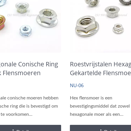
onale Conische Ring
Roestvrijstalen Hexa
k Flensmoeren
Gekartelde Flensmo
DIN 6923, IFI
NU-06
ale conische moeren hebben
Hex flensmoer is een
sche ring die is bevestigd om
bevestigingsmiddel dat zowel
 te voorkomen...
hexagonale moer als een
flensachtige...