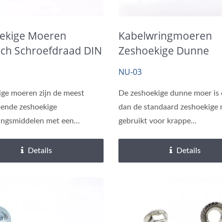
ekige Moeren
Kabelwringmoeren
Precisie Assen
Messing Invoegen
sch Schroefdraad DIN
Zeshoekige Dunne
DIN 439
Borgmoeren, Staal Ve
NU-03
ge moeren zijn de meest
De zeshoekige dunne moer is
ende zeshoekige
dan de standaard zeshoekige
ingsmiddelen met een
gebruikt voor krappe...
...
Details
Details