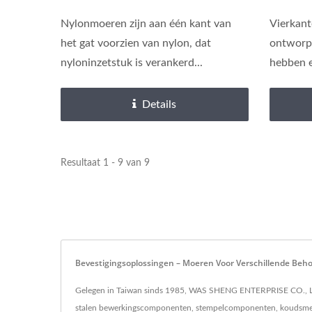
Nylonmoeren zijn aan één kant van
Vierkant
het gat voorzien van nylon, dat
ontworpe
nyloninzetstuk is verankerd...
hebben ee
Details
Resultaat 1 - 9 van 9
Bevestigingsoplossingen – Moeren Voor Verschillende B
Gelegen in Taiwan sinds 1985, WAS SHENG ENTERPRISE CO., LTD
stalen bewerkingscomponenten, stempelcomponenten, koudsmeed