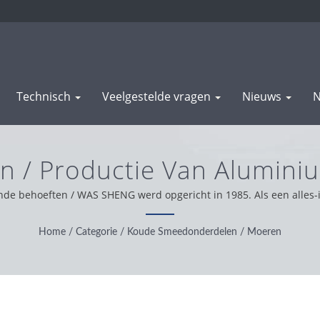
Technisch
Veelgestelde vragen
Nieuws
N
en / Productie Van Alumin
rkingsonderdelen | WAS 
nde behoeften / WAS SHENG werd opgericht in 1985. Als een alles-i
klantenondersteuning wereldwijd, werken we met integriteit, pra
beste service en product.
Home
/
Categorie
/
Koude Smeedonderdelen
/
Moeren