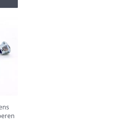
ens
oeren