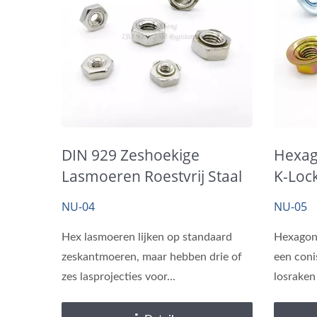
DIN 929 Zeshoekige
Hexag
Lasmoeren Roestvrij Staal
K-Loc
A2 / A4
NU-04
NU-05
Hex lasmoeren lijken op standaard
Hexagon
zeskantmoeren, maar hebben drie of
een coni
zes lasprojecties voor...
losraken