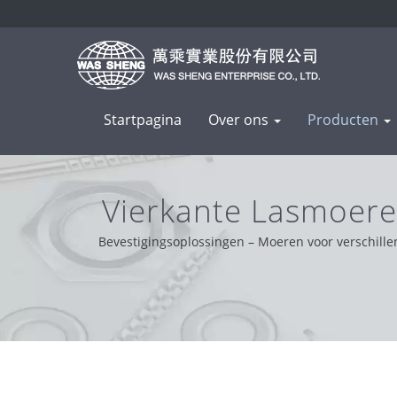
Startpagina
Over ons
Producten
Vierkante Lasmoer
Bewe
Bevestigingsoplossingen – Moeren voor verschille
handig en probleemoplossend. Op basis van onze 