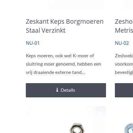
Zeskant Keps Borgmoeren
Zesho
Messing Invoegen
Staal Verzinkt
Metri
934 / 
NU-01
NU-02
Keps moeren, ook wel K-moer of
Zeshoeki
sluitring moer genoemd, hebben een
voorkom
vrij draaiende externe tand...
bevestig
inwendig
Details