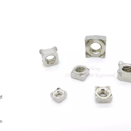
t
gt
en