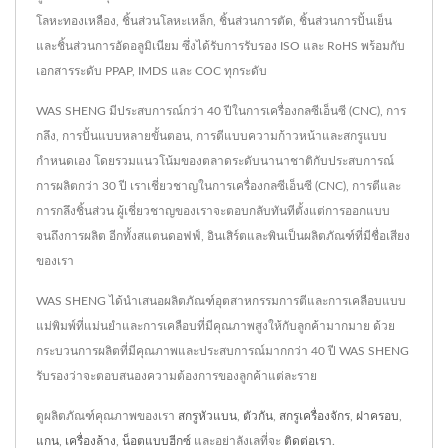
โลหะทองเหลือง, ชิ้นส่วนโลหะเหล็ก, ชิ้นส่วนการตัด, ชิ้นส่วนการปั้นเย็น
และชิ้นส่วนการอัดอลูมิเนียม ซึ่งได้รับการรับรอง ISO และ RoHS พร้อมกับ
เอกสารระดับ PPAP, IMDS และ COC ทุกระดับ
WAS SHENG มีประสบการณ์กว่า 40 ปีในการเครื่องกลซีเอ็นซี (CNC), การ
กลึง, การปั้นแบบหลายขั้นตอน, การตีแบบความก้าวหน้าและสกรูแบบ
กำหนดเอง โดยรวมแนวโน้มของตลาดระดับนานาชาติกับประสบการณ์
การผลิตกว่า 30 ปี เราเชี่ยวชาญในการเครื่องกลซีเอ็นซี (CNC), การตีและ
การกลึงชิ้นส่วน ผู้เชี่ยวชาญของเราจะตอบกลับทันทีตั้งแต่การออกแบบ
จนถึงการผลิต อีกทั้งสแตนดอฟฟ์, อินเสิร์ตและพินเป็นผลิตภัณฑ์ที่มีชื่อเสียง
ของเรา
WAS SHENG ได้นำเสนอผลิตภัณฑ์อุตสาหกรรมการตีและการเคลือบแบบ
แม่พิมพ์ที่แม่นยำและการเคลือบที่มีคุณภาพสูงให้กับลูกค้ามากมาย ด้วย
กระบวนการผลิตที่มีคุณภาพและประสบการณ์มากกว่า 40 ปี WAS SHENG
รับรองว่าจะตอบสนองความต้องการของลูกค้าแต่ละราย
ดูผลิตภัณฑ์คุณภาพของเรา
สกรูหัวแบน
,
ตัวกัน
,
สกรูเครื่องจักร
,
ฝาครอบ
,
แกน
,
เครื่องล้าง
,
น็อตแบบฮีกซ์
และอย่าลังเลที่จะ
ติดต่อเรา
.