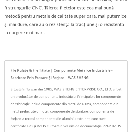
fi strungurile CNC. Tăierea filetelor este cea mai bună
metodă pentru metale de calitate superioară, mai puternice
și mai dure, care au o rezistență la tracțiune și o rezistență
la curgere mai mari.
File Rulate & File Tăiate | Componente Metalice Industriale -
Fabricare Prin Presare Și Forjare | WAS SHENG
Situată în Taiwan din 1985, WAS SHENG ENTERPRISE CO., LTD. a fost
un producător de componente industriale. Principalele lor componente
de fabricație includ componente din metal de alamă, componente din
metal prelucrate din oțel, componente de ștanțare, componente de
forjare la rece și componente din aluminiu extrudat, care sunt
certificate ISO și RoHS cu toate nivelurile de documentație PPAP, IMDS