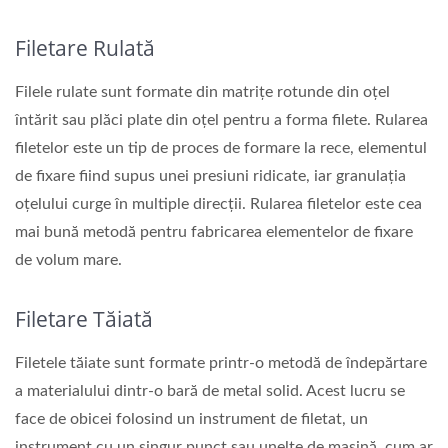
Filetare Rulată
Filele rulate sunt formate din matrițe rotunde din oțel
întărit sau plăci plate din oțel pentru a forma filete. Rularea
filetelor este un tip de proces de formare la rece, elementul
de fixare fiind supus unei presiuni ridicate, iar granulația
oțelului curge în multiple direcții. Rularea filetelor este cea
mai bună metodă pentru fabricarea elementelor de fixare
de volum mare.
Filetare Tăiată
Filetele tăiate sunt formate printr-o metodă de îndepărtare
a materialului dintr-o bară de metal solid. Acest lucru se
face de obicei folosind un instrument de filetat, un
instrument cu un singur punct sau unelte de mașină, cum ar