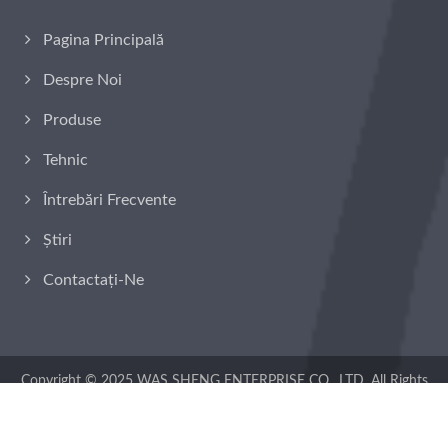
Pagina Principală
Despre Noi
Produse
Tehnic
Întrebări Frecvente
Știri
Contactați-Ne
Copyright © 2025
WAS SHENG ENTERPRISE CO., LTD.
All Rights
Reserved.
Consulted & Designed by
Ready-Market