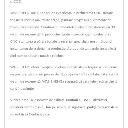
și COC.
WAS SHENG are 40 de ani de experiență în prelucrarea CNC, frezare,
forjare la rece în mai multe etape, ștanțare progresivă și elemente de
fixare personalizate. Combinând tendințele pieței internaționale cu 30
de ani de experiență în producție, suntem specializați în prelucrarea
CNC, ștanțarea și părțile forjate la rece, iar specialiștii noștri răspund
instantaneu de la design la producție. Apropo, distanțierele, inserțiile și
pini sunt produsele noastre celebre.
WAS SHENG oferă clienților produse industriale de forjare și prelucrare
de precizie, atât cu un proces de fabricație de înaltă calitate, cât și cu 40
de ani de experiență, WAS SHENG se asigură că cerințele fiecărui client
sunt îndeplinite.
Vizitați produsele noastre de calitate
șuruburi cu soclu
,
distanţier
,
șuruburi pentru mașini
,
bucșă
,
arbore
,
spărgătoare
,
piulițe hexagonale
și
nu ezitați să
Contactați-ne
.