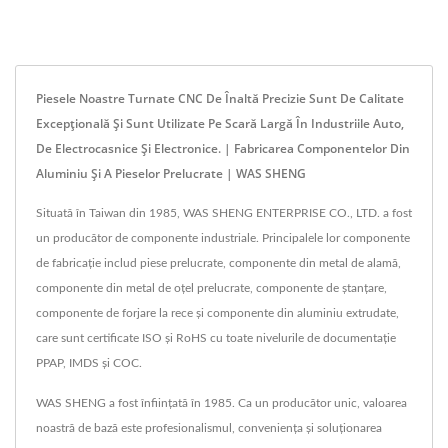
Piesele Noastre Turnate CNC De Înaltă Precizie Sunt De Calitate
Excepțională Și Sunt Utilizate Pe Scară Largă În Industriile Auto,
De Electrocasnice Și Electronice. | Fabricarea Componentelor Din
Aluminiu Și A Pieselor Prelucrate | WAS SHENG
Situată în Taiwan din 1985, WAS SHENG ENTERPRISE CO., LTD. a fost
un producător de componente industriale. Principalele lor componente
de fabricație includ piese prelucrate, componente din metal de alamă,
componente din metal de oțel prelucrate, componente de ștanțare,
componente de forjare la rece și componente din aluminiu extrudate,
care sunt certificate ISO și RoHS cu toate nivelurile de documentație
PPAP, IMDS și COC.
WAS SHENG a fost înființată în 1985. Ca un producător unic, valoarea
noastră de bază este profesionalismul, conveniența și soluționarea