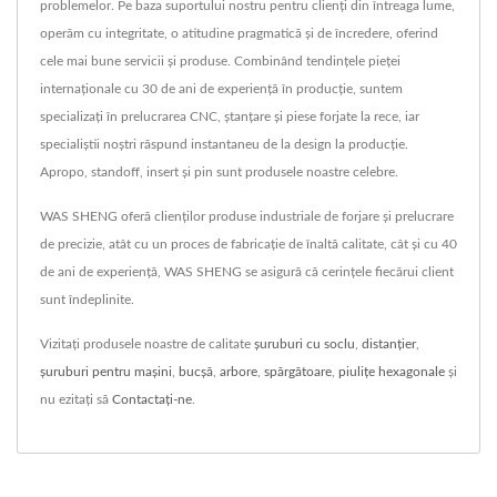
problemelor. Pe baza suportului nostru pentru clienți din întreaga lume,
operăm cu integritate, o atitudine pragmatică și de încredere, oferind
cele mai bune servicii și produse. Combinând tendințele pieței
internaționale cu 30 de ani de experiență în producție, suntem
specializați în prelucrarea CNC, ștanțare și piese forjate la rece, iar
specialiștii noștri răspund instantaneu de la design la producție.
Apropo, standoff, insert și pin sunt produsele noastre celebre.
WAS SHENG oferă clienților produse industriale de forjare și prelucrare
de precizie, atât cu un proces de fabricație de înaltă calitate, cât și cu 40
de ani de experiență, WAS SHENG se asigură că cerințele fiecărui client
sunt îndeplinite.
Vizitați produsele noastre de calitate
șuruburi cu soclu
,
distanţier
,
șuruburi pentru mașini
,
bucșă
,
arbore
,
spărgătoare
,
piulițe hexagonale
și
nu ezitați să
Contactați-ne
.