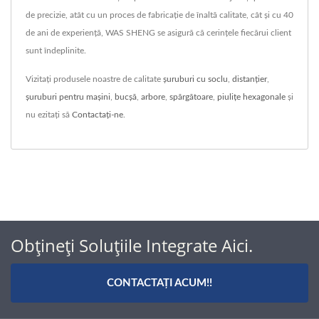
de precizie, atât cu un proces de fabricație de înaltă calitate, cât și cu 40
de ani de experiență, WAS SHENG se asigură că cerințele fiecărui client
sunt îndeplinite.
Vizitați produsele noastre de calitate
șuruburi cu soclu
,
distanţier
,
șuruburi pentru mașini
,
bucșă
,
arbore
,
spărgătoare
,
piulițe hexagonale
și
nu ezitați să
Contactați-ne
.
Obțineți Soluțiile Integrate Aici.
CONTACTAȚI ACUM!!