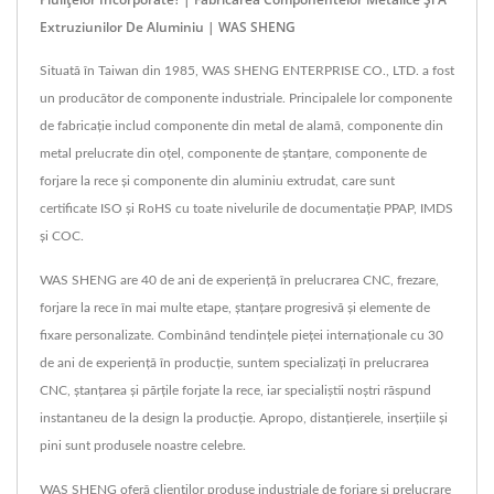
Extruziunilor De Aluminiu | WAS SHENG
Situată în Taiwan din 1985, WAS SHENG ENTERPRISE CO., LTD. a fost
un producător de componente industriale. Principalele lor componente
de fabricație includ componente din metal de alamă, componente din
metal prelucrate din oțel, componente de ștanțare, componente de
forjare la rece și componente din aluminiu extrudat, care sunt
certificate ISO și RoHS cu toate nivelurile de documentație PPAP, IMDS
și COC.
WAS SHENG are 40 de ani de experiență în prelucrarea CNC, frezare,
forjare la rece în mai multe etape, ștanțare progresivă și elemente de
fixare personalizate. Combinând tendințele pieței internaționale cu 30
de ani de experiență în producție, suntem specializați în prelucrarea
CNC, ștanțarea și părțile forjate la rece, iar specialiștii noștri răspund
instantaneu de la design la producție. Apropo, distanțierele, inserțiile și
pini sunt produsele noastre celebre.
WAS SHENG oferă clienților produse industriale de forjare și prelucrare