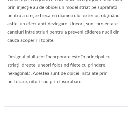
prin injecție au de obicei un model striat pe suprafață
pentru a crește frecarea diametrului exterior, obținând
astfel un efect anti-dezlegare. Uneori, sunt proiectate
caneluri între striuri pentru a preveni căderea nucii din
cauza acoperirii topite.
Designul piulițelor încorporate este în principal cu
striații drepte, uneori folosind filete cu prindere
hexagonală. Acestea sunt de obicei instalate prin
perforare, nituri sau prin înșurubare.