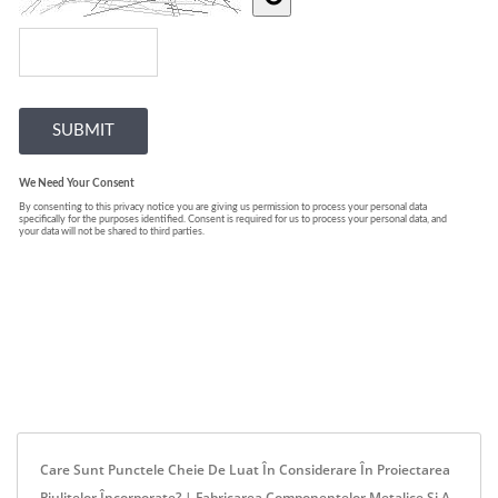
Care Sunt Punctele Cheie De Luat În Considerare În Proiectarea
Piulițelor Încorporate? | Fabricarea Componentelor Metalice Și A